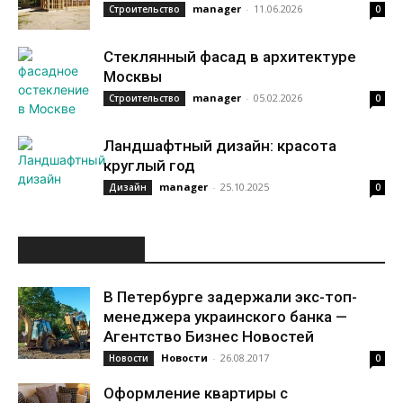
manager
-
11.06.2026
Строительство
0
Стеклянный фасад в архитектуре
Москвы
manager
-
05.02.2026
Строительство
0
Ландшафтный дизайн: красота
круглый год
manager
-
25.10.2025
Дизайн
0
ИНТЕРЕСНОЕ
В Петербурге задержали экс-топ-
менеджера украинского банка —
Агентство Бизнес Новостей
Новости
-
26.08.2017
Новости
0
Оформление квартиры с