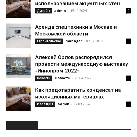
использованием акцентных стен
admin
-
15.10.2024
Дизайн
0
Аренда спецтехники в Москве и
Московской области
manager
-
07.02.2019
Строительство
0
Алексей Орлов распорядился
провести международную выставку
«Иннопром-2022»
Новости
-
21.04.2022
Новости
0
Как предотвратить конденсат на
изоляционных материалах
admin
-
17.09.2024
Изоляция
0
РУБРИКИ