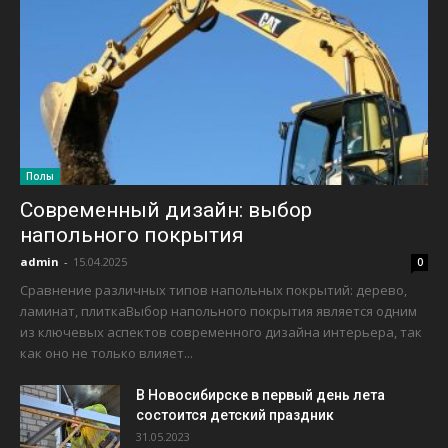
Полы
Современный дизайн: выбор
напольного покрытия
admin
-
15.04.2025
0
Сравнение различных типов напольных покрытий: дерево,
ламинат, плиткаВыбор напольного покрытия является одним
из ключевых аспектов современного дизайна интерьера, так
как оно не только влияет...
В Новосибирске в первый день лета
состоится детский праздник
31.05.2023