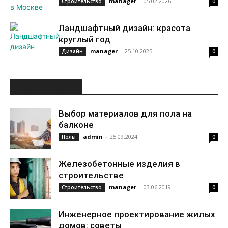
manager
-
05.02.2026
Строительство
0
Ландшафтный дизайн: красота
круглый год
manager
-
25.10.2025
Дизайн
0
ИНТЕРЕСНОЕ
Выбор материалов для пола на
балконе
admin
-
25.09.2024
Полы
0
Железобетонные изделия в
строительстве
manager
-
03.06.2019
Строительство
0
Инженерное проектирование жилых
домов: советы