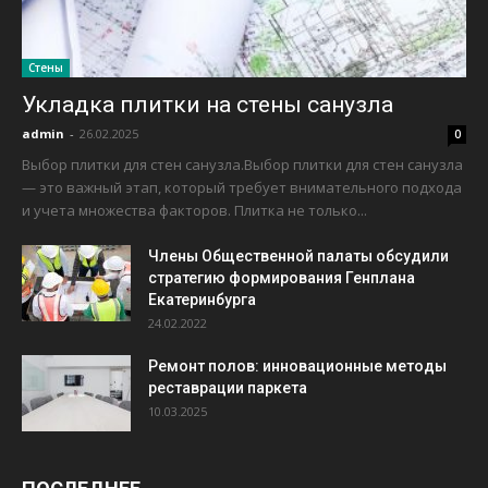
Стены
Укладка плитки на стены санузла
admin
-
26.02.2025
0
Выбор плитки для стен санузла.Выбор плитки для стен санузла
— это важный этап, который требует внимательного подхода
и учета множества факторов. Плитка не только...
Члены Общественной палаты обсудили
стратегию формирования Генплана
Екатеринбурга
24.02.2022
Ремонт полов: инновационные методы
реставрации паркета
10.03.2025