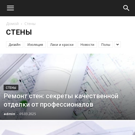
Домой
Стены
СТЕНЫ
Дизайн
Изоляция
Лаки и краски
Новости
Полы
СТЕНЫ
Ремонт стен: секреты качественной
отделки от профессионалов
admin
-
05.03.2025