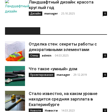
Ландшафтный дизайн: красота
круглый год
manager
-
25.10.2025
Дизайн
0
ИНТЕРЕСНОЕ
Отделка стен: секреты работы с
декоративными элементами
admin
-
04.03.2025
Стены
0
Что такое «умный» дом
manager
-
29.12.2019
Проектирование
0
Стало известно, на каком уровне
находится средняя зарплата в
Екатеринбурге
Новости
-
14.03.2023
Новости
0