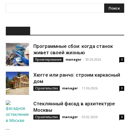
НОВОЕ
Программные сбои: когда станок
живет своей жизнью
manager
-
30.06.2026
Проектирование
0
Хюгге или ранчо: строим каркасный
дом
manager
-
11.06.2026
Строительство
0
Стеклянный фасад в архитектуре
Москвы
manager
-
05.02.2026
Строительство
0