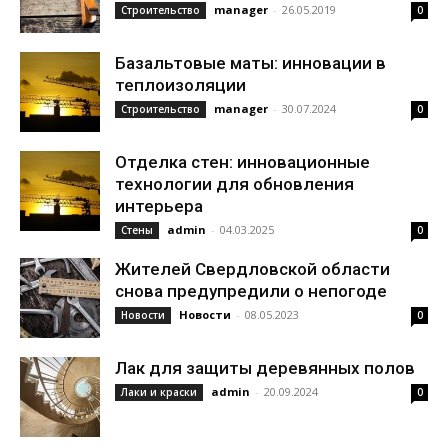
manager
-
26.05.2019
Строительство
0
Базальтовые маты: инновации в
теплоизоляции
manager
-
30.07.2024
Строительство
0
Отделка стен: инновационные
технологии для обновления
интерьера
admin
-
04.03.2025
Стены
0
Жителей Свердловской области
снова предупредили о непогоде
Новости
-
08.05.2023
Новости
0
Лак для защиты деревянных полов
admin
-
20.09.2024
Лаки и краски
0