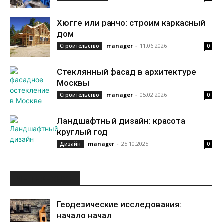
Хюгге или ранчо: строим каркасный
дом
manager
-
11.06.2026
Строительство
0
Стеклянный фасад в архитектуре
Москвы
manager
-
05.02.2026
Строительство
0
Ландшафтный дизайн: красота
круглый год
manager
-
25.10.2025
Дизайн
0
ИНТЕРЕСНОЕ
Геодезические исследования:
начало начал