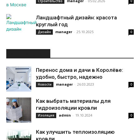
manager
-
05.02.2026
Строительство
0
Ландшафтный дизайн: красота
круглый год
manager
-
25.10.2025
Дизайн
0
ИНТЕРЕСНОЕ
Перенос дома и дачи в Королёве:
удобно, быстро, надежно
manager
-
26.03.2023
Новости
0
Как выбрать материалы для
гидроизоляции кровли
admin
-
19.10.2024
Изоляция
0
Как улучшить теплоизоляцию
кровли