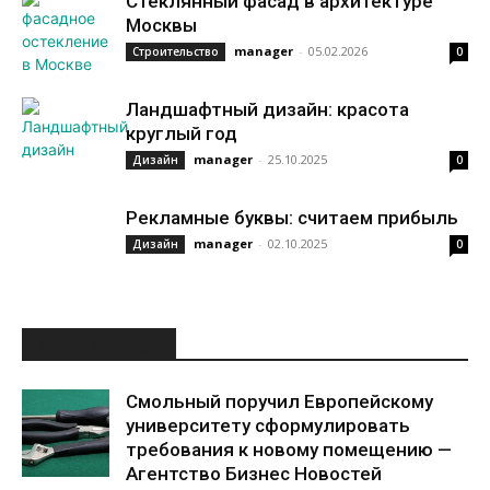
Стеклянный фасад в архитектуре
Москвы
manager
-
05.02.2026
Строительство
0
Ландшафтный дизайн: красота
круглый год
manager
-
25.10.2025
Дизайн
0
Рекламные буквы: считаем прибыль
manager
-
02.10.2025
Дизайн
0
ИНТЕРЕСНОЕ
Смольный поручил Европейскому
университету сформулировать
требования к новому помещению —
Агентство Бизнес Новостей