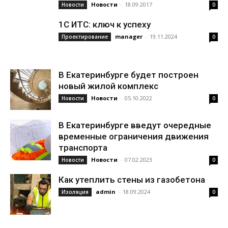
Новости
-
18.09.2017
Новости
0
1С ИТС: ключ к успеху
manager
-
19.11.2024
Проектирование
0
В Екатеринбурге будет построен
новый жилой комплекс
Новости
-
05.10.2022
Новости
0
В Екатеринбурге введут очередные
временные ограничения движения
транспорта
Новости
-
07.02.2023
Новости
0
Как утеплить стены из газобетона
admin
-
18.09.2024
Изоляция
0