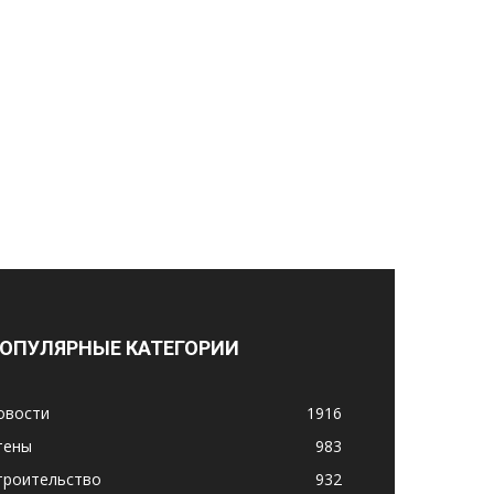
ОПУЛЯРНЫЕ КАТЕГОРИИ
овости
1916
тены
983
троительство
932