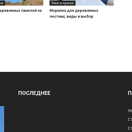
ки
Лаки и краски
еревянных панелей на
Морилка для деревянных
лестниц: виды и выбор
ПОСЛЕДНЕЕ
П
Н
С
С