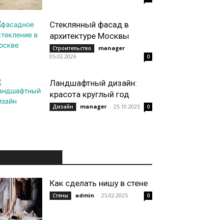
Стеклянный фасад в
архитектуре Москвы
manager
-
Строительство
05.02.2026
0
Ландшафтный дизайн:
красота круглый год
manager
-
25.10.2025
Дизайн
0
ИНТЕРЕСНОЕ
Как сделать нишу в стене
admin
-
25.02.2025
Стены
0