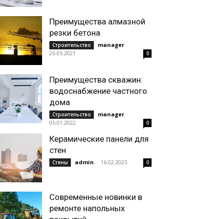
Преимущества алмазной
резки бетона
manager
-
Строительство
26.05.2021
0
Преимущества скважин:
водоснабжение частного
дома
manager
-
Строительство
05.01.2022
0
Керамические панели для
стен
admin
-
16.02.2025
Стены
0
Современные новинки в
ремонте напольных