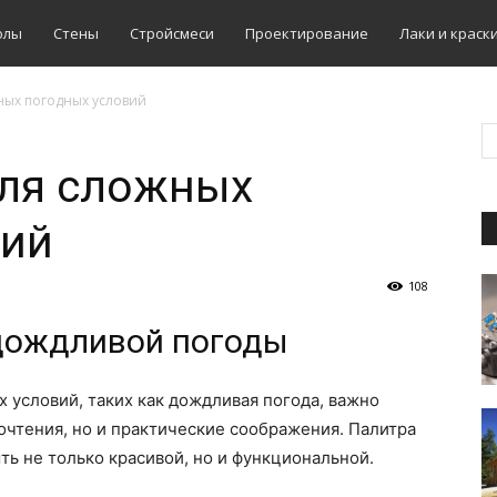
олы
Стены
Стройсмеси
Проектирование
Лаки и краск
ных погодных условий
для сложных
вий
108
дождливой погоды
 условий, таких как дождливая погода, важно
очтения, но и практические соображения. Палитра
ь не только красивой, но и функциональной.