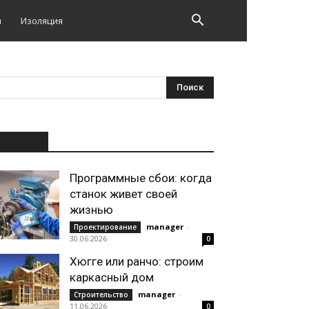
и
Изоляция
НОВОЕ
Программные сбои: когда
станок живет своей
жизнью
manager
-
Проектирование
30.06.2026
0
Хюгге или ранчо: строим
каркасный дом
manager
-
Строительство
11.06.2026
0