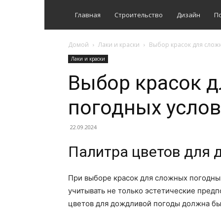
Главная
Строительство
Дизайн
П
Домой
Лаки и краски
Выбор красок для слож
Лаки и краски
Выбор красок 
погодных усло
22.09.2024
Палитра цветов для 
При выборе красок для сложных погодных
учитывать не только эстетические предп
цветов для дождливой погоды должна быт