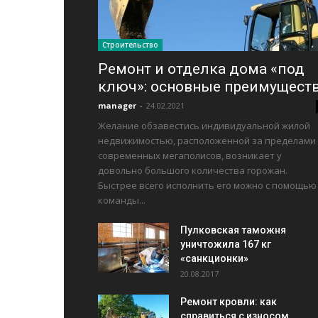
Строительство
Ремонт и отделка дома «под
ключ»: основные преимущест
manager
-
24.02.2021
Желание обзавестись индивидуальной жилой
недвижимостью, расположенной за пределами
современных мегаполисов, возникает у
довольно большого количества горожан.
Быстрее всего исполнить его можно с помощью
команды...
Пулковская таможня
уничтожила 167 кг
«санкционки»
20.08.2017
Ремонт кровли: как
справиться с износом