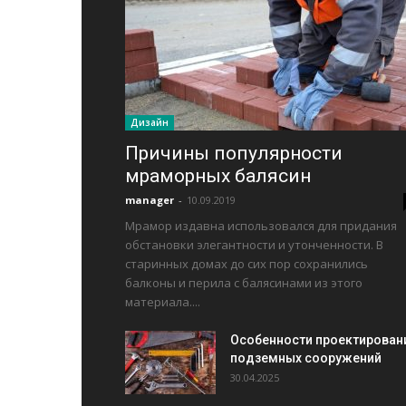
Дизайн
Причины популярности
мраморных балясин
manager
-
10.09.2019
Мрамор издавна использовался для придания
обстановки элегантности и утонченности. В
старинных домах до сих пор сохранились
балконы и перила с балясинами из этого
материала....
Особенности проектирован
подземных сооружений
30.04.2025