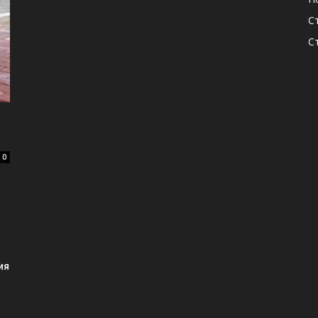
С
С
0
ия