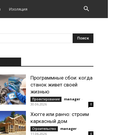
и
Изоляция
НОВОЕ
Программные сбои: когда
станок живет своей
жизнью
manager
-
Проектирование
30.06.2026
0
Хюгге или ранчо: строим
каркасный дом
manager
-
Строительство
11.06.2026
0