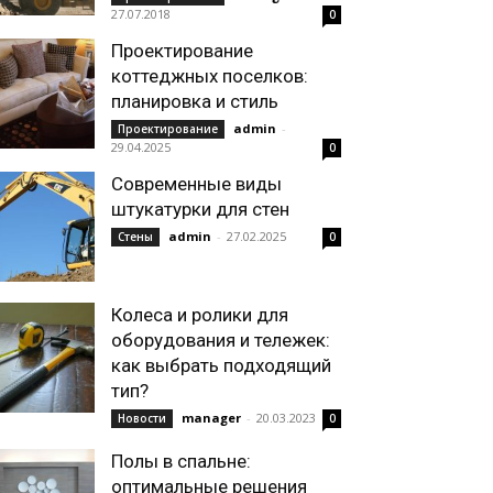
27.07.2018
0
Проектирование
коттеджных поселков:
планировка и стиль
admin
-
Проектирование
29.04.2025
0
Современные виды
штукатурки для стен
admin
-
27.02.2025
Стены
0
Колеса и ролики для
оборудования и тележек:
как выбрать подходящий
тип?
manager
-
20.03.2023
Новости
0
Полы в спальне:
оптимальные решения