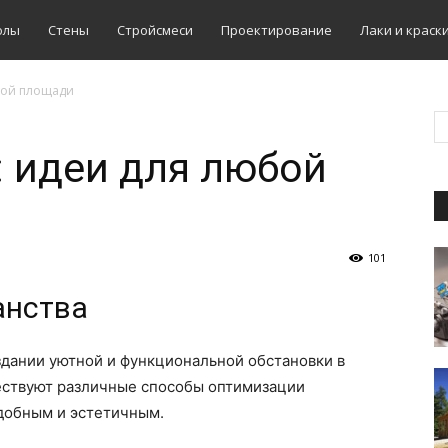
олы
Стены
Стройсмеси
Проектирование
Лаки и краск
бой площади
: идеи для любой
101
анства
здании уютной и функциональной обстановки в
ществуют различные способы оптимизации
удобным и эстетичным.