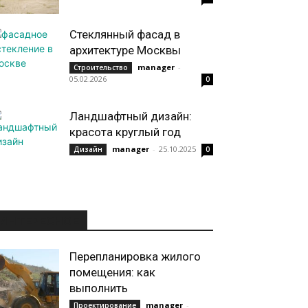
Стеклянный фасад в
архитектуре Москвы
manager
-
Строительство
05.02.2026
0
Ландшафтный дизайн:
красота круглый год
manager
-
25.10.2025
Дизайн
0
ИНТЕРЕСНОЕ
Перепланировка жилого
помещения: как
выполнить
manager
-
Проектирование