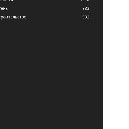
тены
983
троительство
932