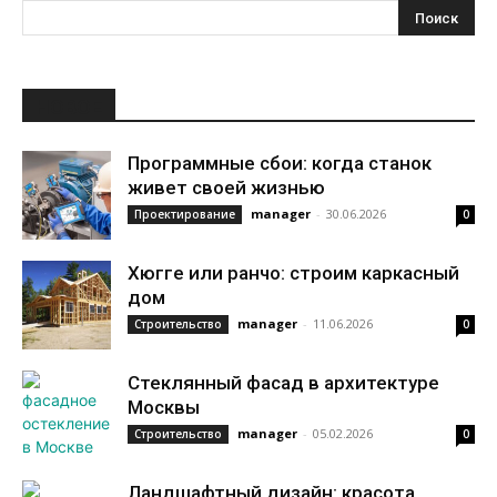
НОВОЕ
Программные сбои: когда станок
живет своей жизнью
manager
-
30.06.2026
Проектирование
0
Хюгге или ранчо: строим каркасный
дом
manager
-
11.06.2026
Строительство
0
Стеклянный фасад в архитектуре
Москвы
manager
-
05.02.2026
Строительство
0
Ландшафтный дизайн: красота