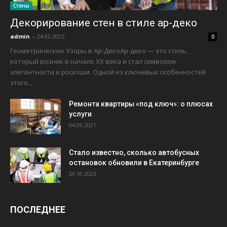
Стены
Декорирование стен в стиле ар-деко
admin
-
24.02.2025
0
Геометрические Узоры в Ар-ДекоАр-деко — это стиль,
который возник в начале XX века и стал символом
элегантности и роскоши. Одной из ключевых особенностей
этого...
Ремонта квартиры «под ключ»: о плюсах
услуги
04.09.2021
Стало известно, сколько автобусных
остановок обновили в Екатеринбурге
20.10.2023
ПОСЛЕДНЕЕ