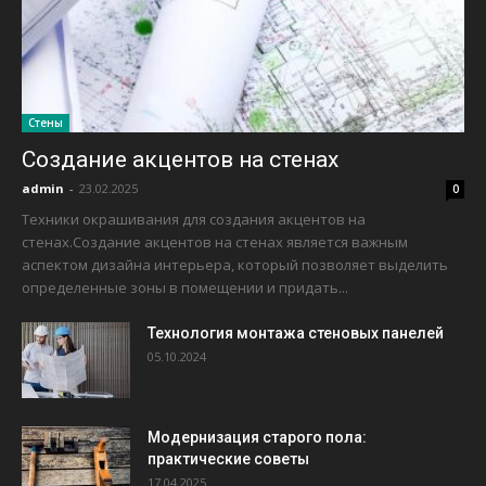
Стены
Создание акцентов на стенах
admin
-
23.02.2025
0
Техники окрашивания для создания акцентов на
стенах.Создание акцентов на стенах является важным
аспектом дизайна интерьера, который позволяет выделить
определенные зоны в помещении и придать...
Технология монтажа стеновых панелей
05.10.2024
Модернизация старого пола:
практические советы
17.04.2025