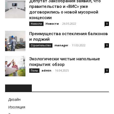
Депутат Заксобрания заявил, что
правительство и «ВИС» уже
договорились о новой мусорной
концессии
Новости
-
26.05.2022
Новости
0
Преимущества остекления балконов
и лоджий
manager
-
11.03.2022
Строительство
0
Экологически чистые напольные
покрытия: обзор
admin
-
16.04.2025
Полы
0
РУБРИКИ
Дизайн
Изоляция