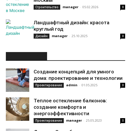
Москвы
manager
-
05.02.2026
Строительство
0
Ландшафтный дизайн: красота
круглый год
manager
-
25.10.2025
Дизайн
0
ИНТЕРЕСНОЕ
Создание концепций для умного
дома: проектирование и технологии
admin
-
01.05.2025
Проектирование
0
Теплое остекление балконов:
создание комфорта и
энергоэффективности
manager
-
25.05.2023
Проектирование
0