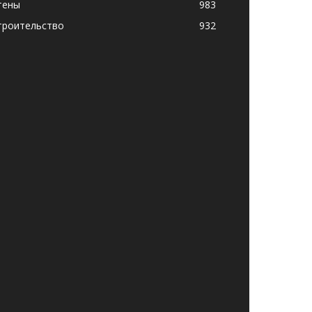
тены
983
троительство
932