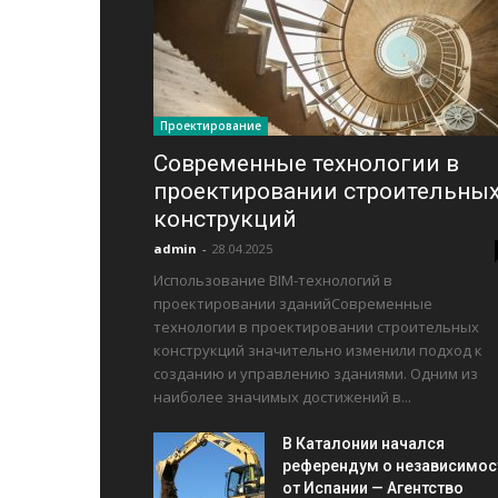
Проектирование
Современные технологии в
проектировании строительны
конструкций
admin
-
28.04.2025
Использование BIM-технологий в
проектировании зданийСовременные
технологии в проектировании строительных
конструкций значительно изменили подход к
созданию и управлению зданиями. Одним из
наиболее значимых достижений в...
В Каталонии начался
референдум о независимос
от Испании — Агентство