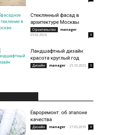
Стеклянный фасад в
архитектуре Москвы
manager
-
Строительство
05.02.2026
0
Ландшафтный дизайн:
красота круглый год
manager
-
25.10.2025
Дизайн
0
ИНТЕРЕСНОЕ
Евроремонт: об эталоне
качества
manager
-
27.05.2019
Дизайн
0