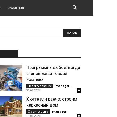
и
Изоляция
НОВОЕ
Программные сбои: когда
станок живет своей
жизнью
manager
-
Проектирование
30.06.2026
0
Хюгге или ранчо: строим
каркасный дом
manager
-
Строительство
11.06.2026
0