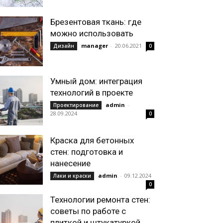
Брезентовая ткань: где
можно использовать
manager
-
20.06.2021
Дизайн
0
Умный дом: интеграция
технологий в проекте
admin
-
Проектирование
28.09.2024
0
Краска для бетонных
стен: подготовка и
нанесение
admin
-
09.12.2024
Лаки и краски
0
Технологии ремонта стен:
советы по работе с
плиткой и штукатуркой