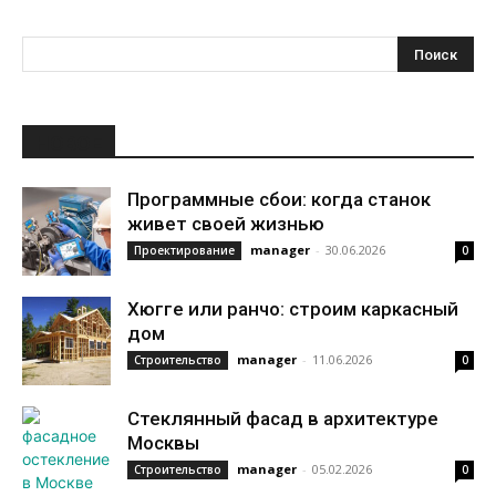
НОВОЕ
Программные сбои: когда станок
живет своей жизнью
manager
-
30.06.2026
Проектирование
0
Хюгге или ранчо: строим каркасный
дом
manager
-
11.06.2026
Строительство
0
Стеклянный фасад в архитектуре
Москвы
manager
-
05.02.2026
Строительство
0