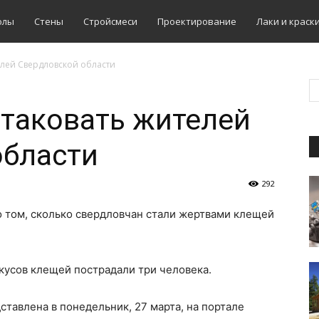
олы
Стены
Стройсмеси
Проектирование
Лаки и краск
елей Свердловской области
таковать жителей
области
292
о том, сколько свердловчан стали жертвами клещей
укусов клещей пострадали три человека.
тавлена в понедельник, 27 марта, на портале