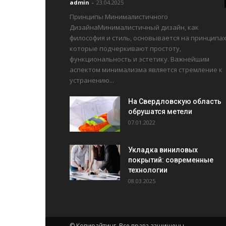
admin
-
23.04.2025
Принципы Минималистичного
ДизайнаМинималистичный дизайн, как
философия и стиль, основывается на принципах
которые подчеркивают простоту,
функциональность и эстетику. Важнейшим
аспектом минимализма является стремление к
устранению...
На Свердловскую область
обрушатся метели
07.01.2022
Укладка виниловых
покрытий: современные
технологии
08.03.2025
© Копирайтинг. Все права защищены