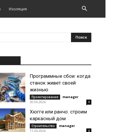
и
Изоляция
НОВОЕ
Программные сбои: когда
станок живет своей
жизнью
manager
-
Проектирование
30.06.2026
0
Хюгге или ранчо: строим
каркасный дом
manager
-
Строительство
11.06.2026
0