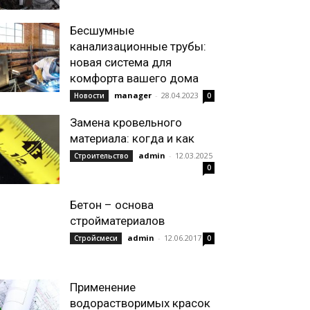
Бесшумные
канализационные трубы:
новая система для
комфорта вашего дома
manager
-
28.04.2023
Новости
0
Замена кровельного
материала: когда и как
admin
-
12.03.2025
Строительство
0
Бетон – основа
стройматериалов
admin
-
12.06.2017
Стройсмеси
0
Применение
водорастворимых красок