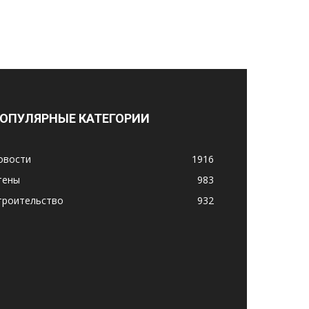
ОПУЛЯРНЫЕ КАТЕГОРИИ
овости
1916
тены
983
троительство
932