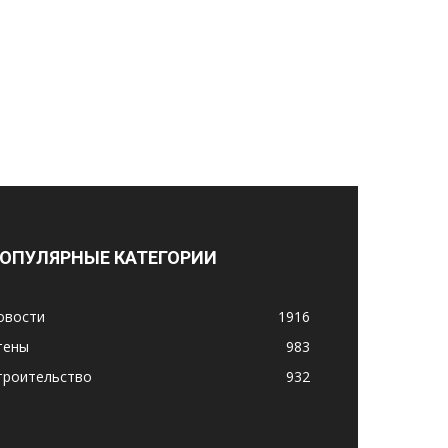
ОПУЛЯРНЫЕ КАТЕГОРИИ
овости
1916
тены
983
троительство
932