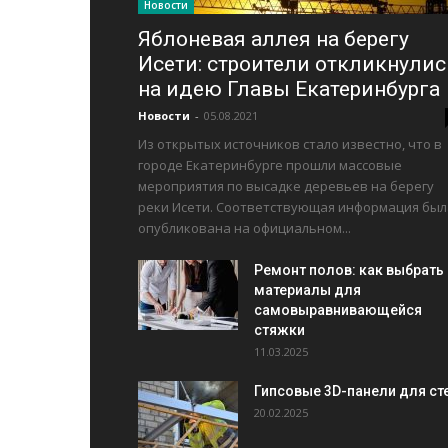
Новости
Яблоневая аллея на берегу
Исети: строители откликнулис
на идею Главы Екатеринбурга
Новости
-
05.08.2021
Из открытых источников стало известно, что в
городе Екатеринбурге прошли массовые
мероприятия по высадке деревьев на берегу
реки Исети. Соответствующая информация был
опубликована на официальном...
Ремонт полов: как выбрать
материалы для
самовыравнивающейся
стяжки
11.03.2025
Гипсовые 3D-панели для ст
20.02.2025