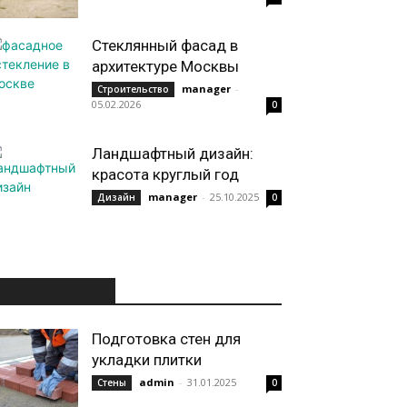
Стеклянный фасад в
архитектуре Москвы
manager
-
Строительство
05.02.2026
0
Ландшафтный дизайн:
красота круглый год
manager
-
25.10.2025
Дизайн
0
ИНТЕРЕСНОЕ
Подготовка стен для
укладки плитки
admin
-
31.01.2025
Стены
0