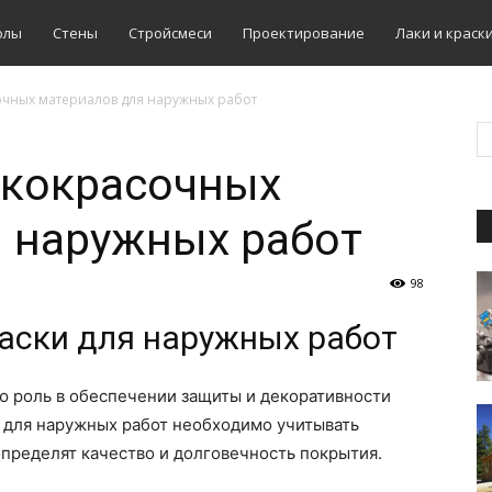
олы
Стены
Стройсмеси
Проектирование
Лаки и краск
чных материалов для наружных работ
акокрасочных
 наружных работ
98
аски для наружных работ
 роль в обеспечении защиты и декоративности
и для наружных работ необходимо учитывать
пределят качество и долговечность покрытия.