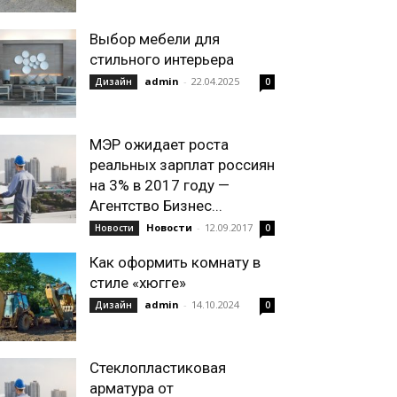
Выбор мебели для
стильного интерьера
admin
-
22.04.2025
Дизайн
0
МЭР ожидает роста
реальных зарплат россиян
на 3% в 2017 году —
Агентство Бизнес...
Новости
-
12.09.2017
Новости
0
Как оформить комнату в
стиле «хюгге»
admin
-
14.10.2024
Дизайн
0
Стеклопластиковая
арматура от