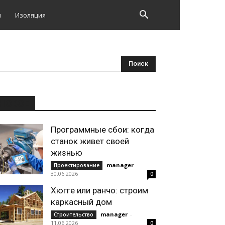
и
Изоляция
НОВОЕ
Программные сбои: когда
станок живет своей
жизнью
manager
-
Проектирование
30.06.2026
0
Хюгге или ранчо: строим
каркасный дом
manager
-
Строительство
11.06.2026
0