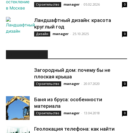
manager
-
05.02.2026
Строительство
0
Ландшафтный дизайн: красота
круглый год
manager
-
25.10.2025
Дизайн
0
ИНТЕРЕСНОЕ
Загородный дом: почему бы не
плоская крыша
manager
-
20.07.2020
Строительство
0
Баня из бруса: особенности
материала
manager
-
13.04.2018
Строительство
0
Геолокация телефона: как найти