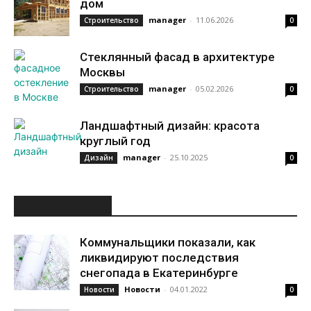
дом
manager
-
11.06.2026
Строительство
0
Стеклянный фасад в архитектуре
Москвы
manager
-
05.02.2026
Строительство
0
Ландшафтный дизайн: красота
круглый год
manager
-
25.10.2025
Дизайн
0
ИНТЕРЕСНОЕ
Коммунальщики показали, как
ликвидируют последствия
снегопада в Екатеринбурге
Новости
-
04.01.2022
Новости
0