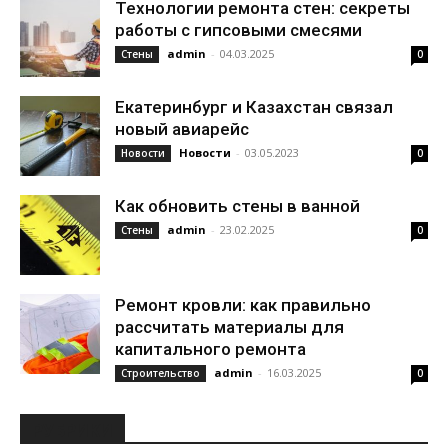
Технологии ремонта стен: секреты
работы с гипсовыми смесями
admin
-
04.03.2025
Стены
0
Екатеринбург и Казахстан связал
новый авиарейс
Новости
-
03.05.2023
Новости
0
Как обновить стены в ванной
admin
-
23.02.2025
Стены
0
Ремонт кровли: как правильно
рассчитать материалы для
капитального ремонта
admin
-
16.03.2025
Строительство
0
РУБРИКИ