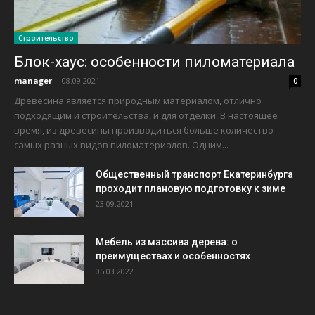
Строительство
Блок-хаус: особенности пиломатериала
manager
-
08.09.2021
0
Древесина является природным материалом, отлично
подходящим и строительства, и для отделки. В настоящее
время, из древесины производиться больше количество
самых разных видов пиломатериалов. Одним...
Общественный транспорт Екатеринбурга
проходит плановую подготовку к зиме
23.09.2021
Мебель из массива дерева: о
преимуществах и особенностях
05.03.2022