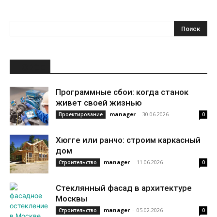
НОВОЕ
Программные сбои: когда станок
живет своей жизнью
manager
-
30.06.2026
Проектирование
0
Хюгге или ранчо: строим каркасный
дом
manager
-
11.06.2026
Строительство
0
Стеклянный фасад в архитектуре
Москвы
manager
-
05.02.2026
Строительство
0