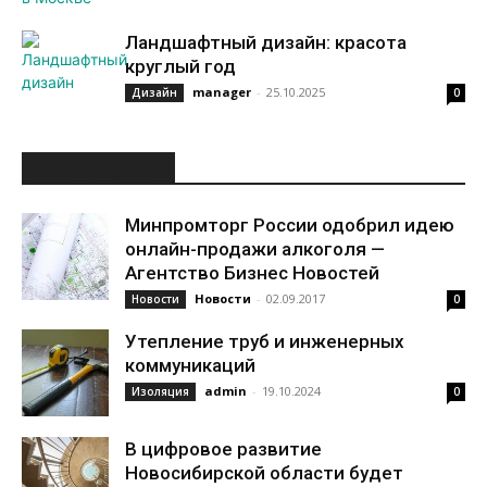
Ландшафтный дизайн: красота
круглый год
manager
-
25.10.2025
Дизайн
0
ИНТЕРЕСНОЕ
Минпромторг России одобрил идею
онлайн-продажи алкоголя —
Агентство Бизнес Новостей
Новости
-
02.09.2017
Новости
0
Утепление труб и инженерных
коммуникаций
admin
-
19.10.2024
Изоляция
0
В цифровое развитие
Новосибирской области будет