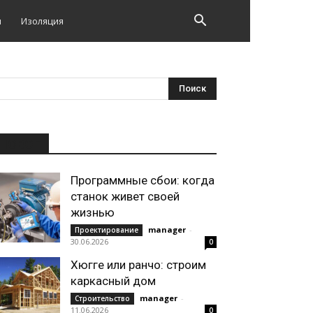
и
Изоляция
НОВОЕ
Программные сбои: когда
станок живет своей
жизнью
manager
-
Проектирование
30.06.2026
0
Хюгге или ранчо: строим
каркасный дом
manager
-
Строительство
11.06.2026
0