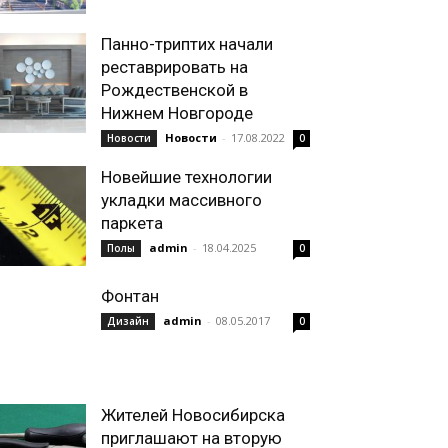
Панно-триптих начали
реставрировать на
Рождественской в
Нижнем Новгороде
Новости
-
17.08.2022
Новости
0
Новейшие технологии
укладки массивного
паркета
admin
-
18.04.2025
Полы
0
Фонтан
admin
-
08.05.2017
Дизайн
0
Жителей Новосибирска
приглашают на вторую