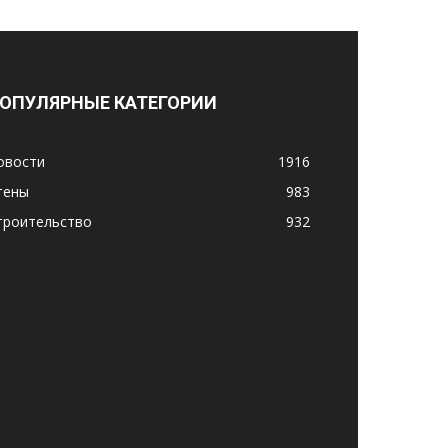
ОПУЛЯРНЫЕ КАТЕГОРИИ
овости
1916
тены
983
троительство
932