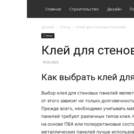
Главная
Строительство
Дизайн
П
Домой
Стены
Клей для стеновых панелей
Стены
Клей для стено
19.02.2025
Как выбрать клей дл
Выбор клея для стеновых панелей являет
от этого зависит не только долговечност
Прежде всего, необходимо учитывать мат
панелей требуют различных типов клея. 
на основе ПВА или полиуретановые соста
металлических панелей лучше использов