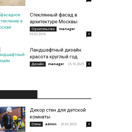
Стеклянный фасад в
архитектуре Москвы
manager
-
Строительство
05.02.2026
0
Ландшафтный дизайн:
красота круглый год
manager
-
25.10.2025
Дизайн
0
ИНТЕРЕСНОЕ
Декор стен для детской
комнаты
admin
-
20.02.2025
Стены
0