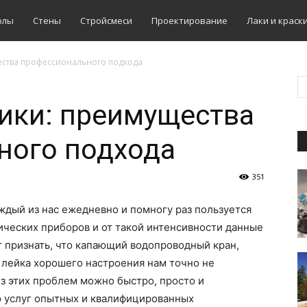
олы
Стены
Стройсмеси
Проектирование
Лаки и краск
ества профессионального подхода
ики: преимущества
ного подхода
351
ждый из нас ежедневно и помногу раз пользуется
ческих приборов и от такой интенсивности данные
т признать, что капающий водопроводный кран,
 лейка хорошего настроения нам точно не
из этих проблем можно быстро, просто и
 услуг опытных и квалифицированных