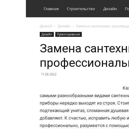
Главная
Строительство
Дизайн
П
Домой
Дизайн
Замена сантехники: преимущ
Дизайн
Проектирование
Замена сантехн
профессиональ
11.08.2022
Ка
самыми разнообразными видами сантехни
приборы нередко выходят из строя. Стои
подтекающий унитаз, сломанная душевая
добавляют. К счастью, исправить любую 
профессионально, разумеется с помощью