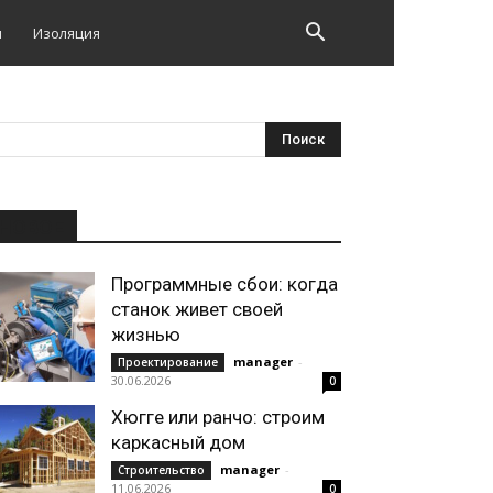
и
Изоляция
НОВОЕ
Программные сбои: когда
станок живет своей
жизнью
manager
-
Проектирование
30.06.2026
0
Хюгге или ранчо: строим
каркасный дом
manager
-
Строительство
11.06.2026
0