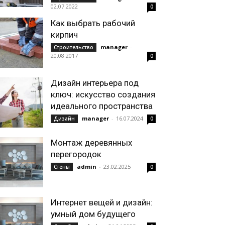
02.07.2022
0
Как выбрать рабочий
кирпич
manager
-
Строительство
20.08.2017
0
Дизайн интерьера под
ключ: искусство создания
идеального пространства
manager
-
16.07.2024
Дизайн
0
Монтаж деревянных
перегородок
admin
-
23.02.2025
Стены
0
Интернет вещей и дизайн:
умный дом будущего