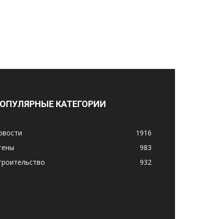
ОПУЛЯРНЫЕ КАТЕГОРИИ
овости
1916
тены
983
троительство
932