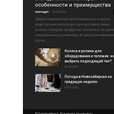
особенности и преимущества
manager
-
29.05.2022
Сфера современных грузоперевозок в целом
ряде случаев использует для доставки самых
разных товаров, продуктов, техники и так дале
специальные контейнеры. В таких контейнера
грузы...
Колеса и ролики для
оборудования и тележек: к
выбрать подходящий тип?
20.03.2023
Погода в Новосибирске на
грядущую неделю
03.01.2022
© Копирайтинг. Все права защищены