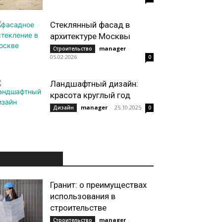
Стеклянный фасад в
архитектуре Москвы
manager
-
Строительство
05.02.2026
0
Ландшафтный дизайн:
красота круглый год
manager
-
25.10.2025
Дизайн
0
ИНТЕРЕСНОЕ
Гранит: о преимуществах
использования в
строительстве
manager
-
Строительство