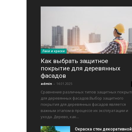
Лаки и краски
Как выбрать защитное
покрытие для деревянных
фасадов
admin
-
14.01.2025
Сравнение различных типов защитных покрыт
для деревянных фасадов.Выбор защитного
покрытия для деревянных фасадов является
важным этапом в процессе их эксплуатации и
ухода. Дерево, как...
Окраска стен декоративной