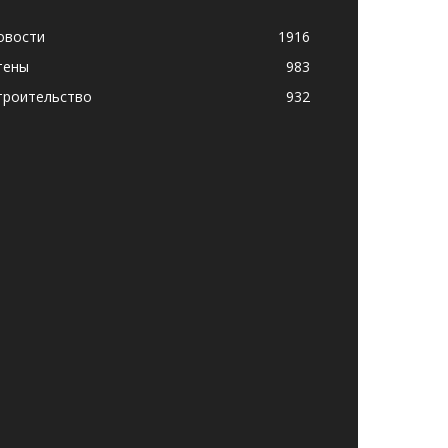
овости
1916
тены
983
троительство
932