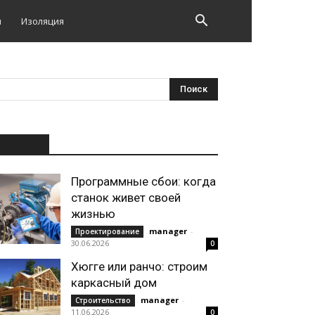
и
Изоляция
НОВОЕ
Программные сбои: когда
станок живет своей
жизнью
manager
-
Проектирование
30.06.2026
0
Хюгге или ранчо: строим
каркасный дом
manager
-
Строительство
11.06.2026
0