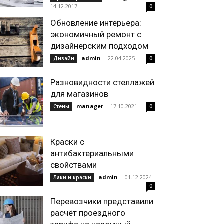
14.12.2017
0
Обновление интерьера:
экономичный ремонт с
дизайнерским подходом
admin
-
22.04.2025
Дизайн
0
Разновидности стеллажей
для магазинов
manager
-
17.10.2021
Стены
0
Краски с
антибактериальными
свойствами
admin
-
01.12.2024
Лаки и краски
0
Перевозчики представили
расчёт проездного