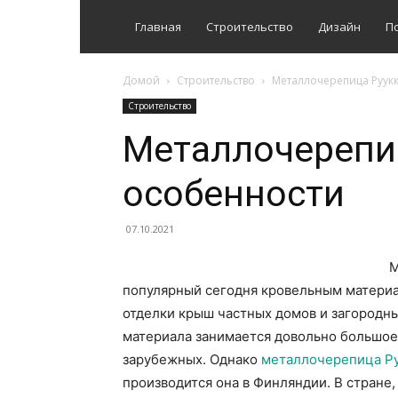
Главная
Строительство
Дизайн
П
Домой
Строительство
Металлочерепица Руук
Строительство
Металлочерепиц
особенности
07.10.2021
М
популярный сегодня кровельным материа
отделки крыш частных домов и загородн
материала занимается довольно большое 
зарубежных. Однако
металлочерепица Р
производится она в Финляндии. В стране,