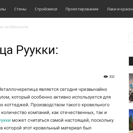
олы
Стены
Стройсмеси
Проектирование
Лаки и краск
ки: особенности
а Руукки:
332
еталлочерепица является сегодня чрезвычайно
лом, который особенно активно используется для
ых коттеджей. Производством такого кровельного
количество компаний, как отечественных, так и
уукки
может считаться самой настоящей, поскольку
 в которой этот кровельный материал был