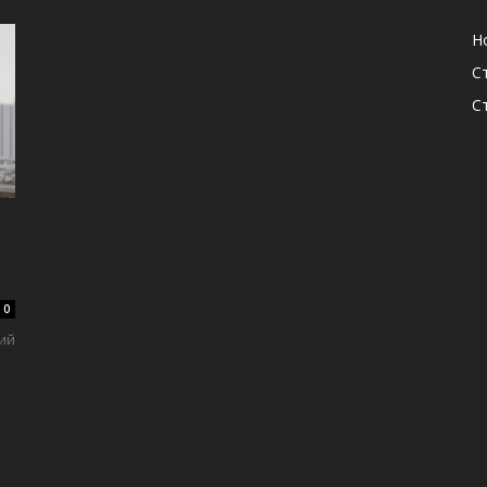
Н
С
С
0
ий