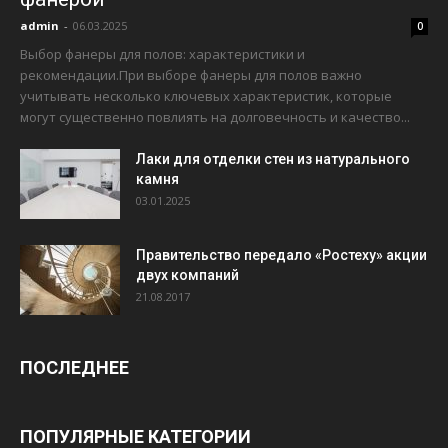
admin
-
06.03.2025
0
Выбор фанеры для полов: характеристики и
рекомендации.При выборе фанеры для полов важно
учитывать несколько ключевых характеристик, которые
могут существенно повлиять на долговечность и качество...
Лаки для отделки стен из натурального
камня
03.01.2025
Правительство передало «Ростеху» акции
двух компаний
21.08.2017
ПОСЛЕДНЕЕ
ПОПУЛЯРНЫЕ КАТЕГОРИИ