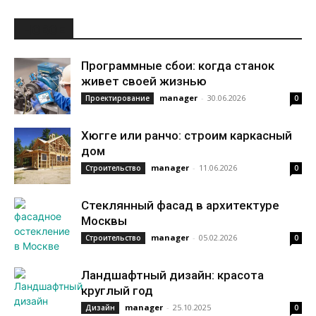
НОВОЕ
Программные сбои: когда станок
живет своей жизнью
manager
-
30.06.2026
Проектирование
0
Хюгге или ранчо: строим каркасный
дом
manager
-
11.06.2026
Строительство
0
Стеклянный фасад в архитектуре
Москвы
manager
-
05.02.2026
Строительство
0
Ландшафтный дизайн: красота
круглый год
manager
-
25.10.2025
Дизайн
0