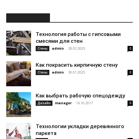
ИНТЕРЕСНОЕ
Технология работы с гипсовыми
смесями для стен
admin
-
28.02.2025
Стены
0
Как покрасить кирпичную стену
admin
-
30.01.2025
Стены
0
Как выбрать рабочую спецодежду
manager
-
16.10.2017
Дизайн
0
Технологии укладки деревянного
паркета