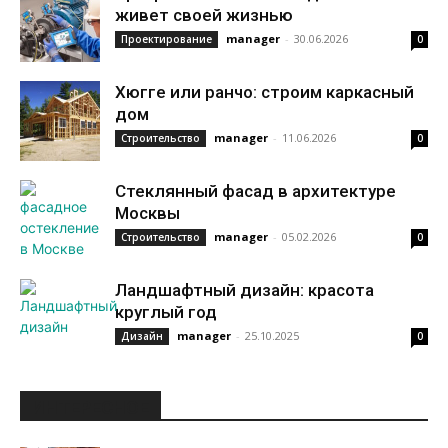
живет своей жизнью
manager
-
30.06.2026
Проектирование
0
Хюгге или ранчо: строим каркасный
дом
manager
-
11.06.2026
Строительство
0
Стеклянный фасад в архитектуре
Москвы
manager
-
05.02.2026
Строительство
0
Ландшафтный дизайн: красота
круглый год
manager
-
25.10.2025
Дизайн
0
ИНТЕРЕСНОЕ