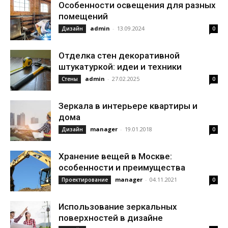
Особенности освещения для разных
помещений
admin
-
13.09.2024
Дизайн
0
Отделка стен декоративной
штукатуркой: идеи и техники
admin
-
27.02.2025
Стены
0
Зеркала в интерьере квартиры и
дома
manager
-
19.01.2018
Дизайн
0
Хранение вещей в Москве:
особенности и преимущества
manager
-
04.11.2021
Проектирование
0
Использование зеркальных
поверхностей в дизайне