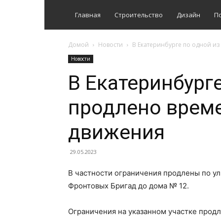
Главная
Строительство
Дизайн
П
Домой
Новости
В Екатеринбурге по одной и
Новости
В Екатеринбурге
продлено врем
движения
29.05.2023
В частности ограничения продлены по ул
Фронтовых Бригад до дома № 12.
Ограничения на указанном участке продли