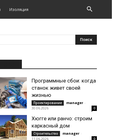
и
Изоляция
НОВОЕ
Программные сбои: когда
станок живет своей
жизнью
manager
-
Проектирование
30.06.2026
0
Хюгге или ранчо: строим
каркасный дом
manager
-
Строительство
11.06.2026
0