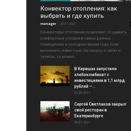
Конвектор отопления: как
выбрать и где купить
manager
-
20.07.2021
Конвекторы отопления позволяют создавать
комфортные условия в самых разных
помещениях в холодное время года. Если
вспомнить известную поговорку о санях и
телегах, то можно...
В Киришах запустили
хлебокомбинат с
инвестициями в 1,1 млрд
рублей —...
02.09.2017
Сергей Светлаков закрыл
свой ресторан в
Екатеринбурге
28.01.2021