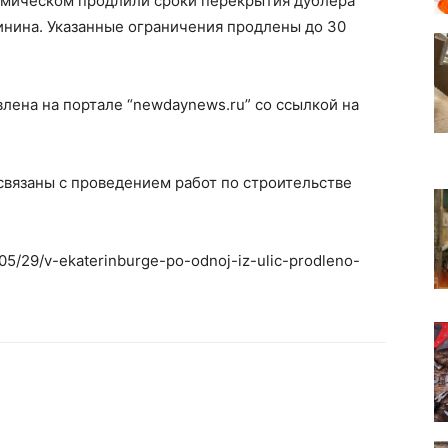
емическом продлили сроки перекрытия дублера
инина. Указанные ограничения продлены до 30
лена на портале “newdaynews.ru” со ссылкой на
связаны с проведением работ по строительстве
/05/29/v-ekaterinburge-po-odnoj-iz-ulic-prodleno-