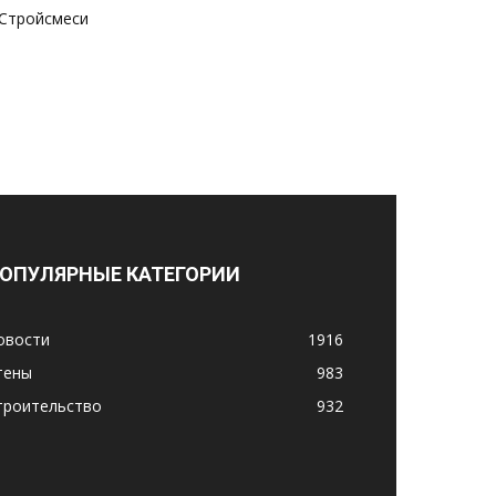
Стройсмеси
ОПУЛЯРНЫЕ КАТЕГОРИИ
овости
1916
тены
983
троительство
932