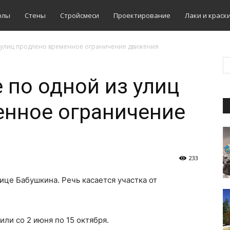
олы
Стены
Стройсмеси
Проектирование
Лаки и краск
з улиц продлено временное ограничение движения
 по одной из улиц
енное ограничение
233
ице Бабушкина. Речь касается участка от
ли со 2 июня по 15 октября.