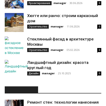
manager
-
30.06.2026
Проектирование
0
Хюгге или ранчо: строим каркасный
дом
manager
-
11.06.2026
Строительство
0
Стеклянный фасад в архитектуре
Москвы
manager
-
05.02.2026
Строительство
0
Ландшафтный дизайн: красота
круглый год
manager
-
25.10.2025
Дизайн
0
ИНТЕРЕСНОЕ
Ремонт стен: технологии нанесения