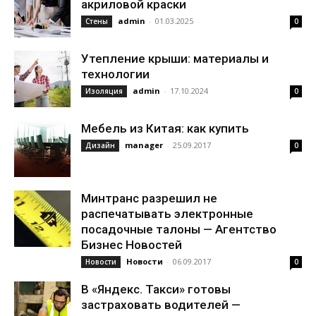
акриловой краски
admin
-
01.03.2025
Стены
0
Утепление крыши: материалы и
технологии
admin
-
17.10.2024
Изоляция
0
Мебель из Китая: как купить
manager
-
25.09.2017
Дизайн
0
Минтранс разрешил не
распечатывать электронные
посадочные талоны — Агентство
Бизнес Новостей
Новости
-
06.09.2017
Новости
0
В «Яндекс. Такси» готовы
застраховать водителей —