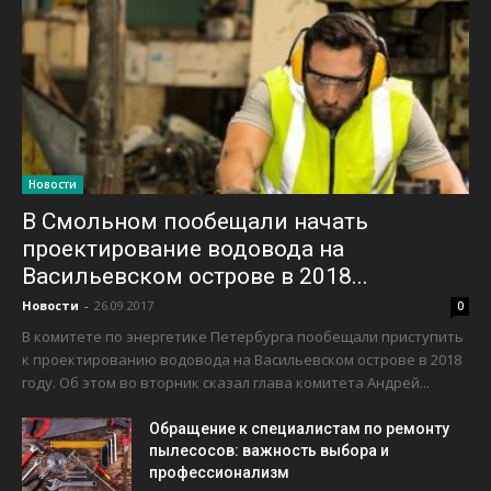
Новости
В Смольном пообещали начать
проектирование водовода на
Васильевском острове в 2018...
Новости
-
26.09.2017
0
В комитете по энергетике Петербурга пообещали приступить
к проектированию водовода на Васильевском острове в 2018
году. Об этом во вторник сказал глава комитета Андрей...
Обращение к специалистам по ремонту
пылесосов: важность выбора и
профессионализм