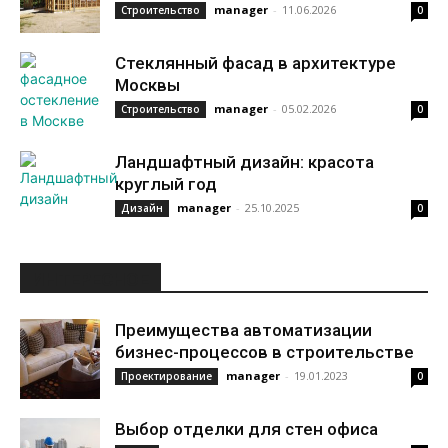
manager
-
11.06.2026
Строительство
0
Стеклянный фасад в архитектуре
Москвы
manager
-
05.02.2026
Строительство
0
Ландшафтный дизайн: красота
круглый год
manager
-
25.10.2025
Дизайн
0
ИНТЕРЕСНОЕ
Преимущества автоматизации
бизнес-процессов в строительстве
manager
-
19.01.2023
Проектирование
0
Выбор отделки для стен офиса