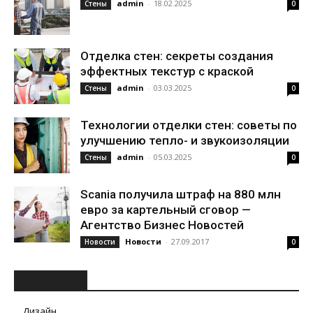
admin
-
18.02.2025
Стены
0
Отделка стен: секреты создания
эффектных текстур с краской
admin
-
03.03.2025
Стены
0
Технологии отделки стен: советы по
улучшению тепло- и звукоизоляции
admin
-
05.03.2025
Стены
0
Scania получила штраф на 880 млн
евро за картельный сговор —
Агентство Бизнес Новостей
Новости
-
27.09.2017
Новости
0
РУБРИКИ
Дизайн