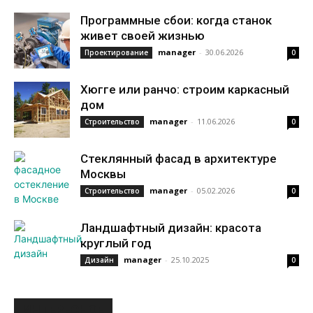
Программные сбои: когда станок
живет своей жизнью
manager
-
30.06.2026
Проектирование
0
Хюгге или ранчо: строим каркасный
дом
manager
-
11.06.2026
Строительство
0
Стеклянный фасад в архитектуре
Москвы
manager
-
05.02.2026
Строительство
0
Ландшафтный дизайн: красота
круглый год
manager
-
25.10.2025
Дизайн
0
ИНТЕРЕСНОЕ