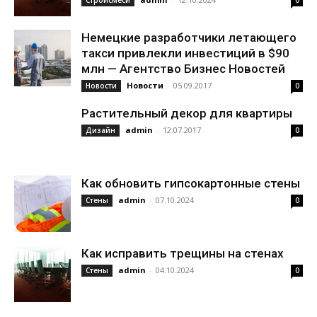
Стройсмеси
0
Немецкие разработчики летающего
такси привлекли инвестиций в $90
млн — Агентство Бизнес Новостей
Новости
-
05.09.2017
Новости
0
Растительный декор для квартиры
admin
-
12.07.2017
Дизайн
0
Как обновить гипсокартонные стены
admin
-
07.10.2024
Стены
0
Как исправить трещины на стенах
admin
-
04.10.2024
Стены
0