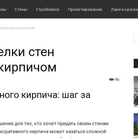
олы
Стены
Стройсмеси
Проектирование
Лаки и краск
ративным кирпичом
елки стен
кирпичом
96
ого кирпича: шаг за
ение для тех, кто хочет придать своим стенам
екоративного кирпича может казаться сложной