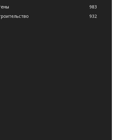
тены
983
троительство
932