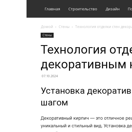
Главная
Строительство
Дизайн
П
Домой
Стены
Технология отделки стен деко
Стены
Технология отд
декоративным 
07.10.2024
Установка декоративн
шагом
Декоративный кирпич — это отличное реш
уникальный и стильный вид. Установка д