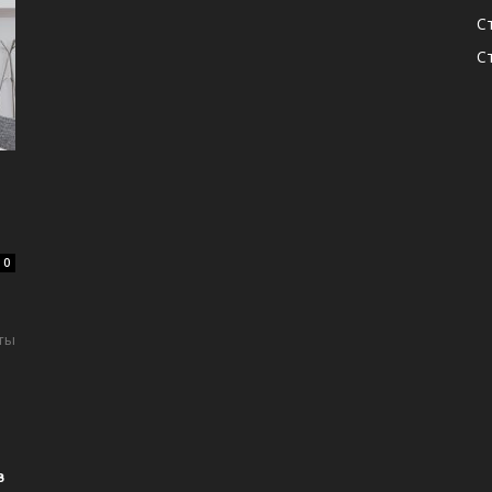
С
С
0
ты
в