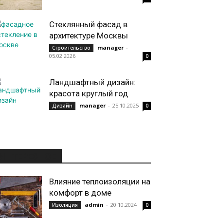
Стеклянный фасад в
архитектуре Москвы
manager
-
Строительство
05.02.2026
0
Ландшафтный дизайн:
красота круглый год
manager
-
25.10.2025
Дизайн
0
ИНТЕРЕСНОЕ
Влияние теплоизоляции на
комфорт в доме
admin
-
20.10.2024
Изоляция
0