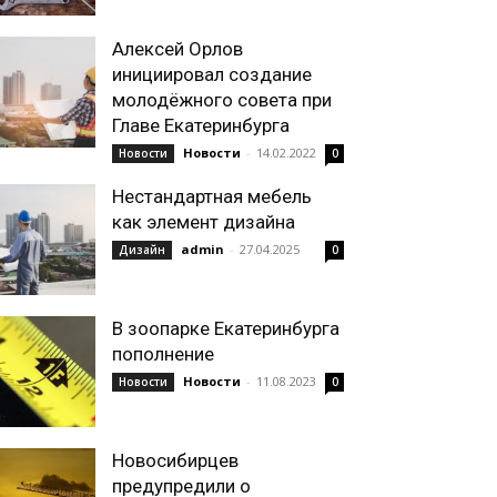
Алексей Орлов
инициировал создание
молодёжного совета при
Главе Екатеринбурга
Новости
-
14.02.2022
Новости
0
Нестандартная мебель
как элемент дизайна
admin
-
27.04.2025
Дизайн
0
В зоопарке Екатеринбурга
пополнение
Новости
-
11.08.2023
Новости
0
Новосибирцев
предупредили о