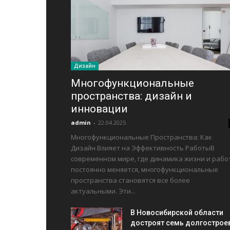
Дизайн
Многофункциональные
пространства: дизайн и
инновации
admin
-
22.04.2025
Многофункциональные Пространства: Как
Дизайн Влияет на Эффективность РаботыВ
современном мире, где динамика жизни и рабо
постоянно меняется, многофункциональные
пространства становятся все более
актуальными. Эти...
В Новосибирской области
достроят семь долгострое