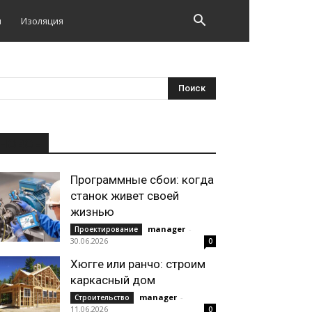
и
Изоляция
НОВОЕ
Программные сбои: когда
станок живет своей
жизнью
manager
-
Проектирование
30.06.2026
0
Хюгге или ранчо: строим
каркасный дом
manager
-
Строительство
11.06.2026
0