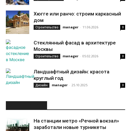
Хюгге или ранчо: строим каркасный
дом
manager
-
11.06.2026
Строительство
0
Стеклянный фасад в архитектуре
Москвы
manager
-
05.02.2026
Строительство
0
Ландшафтный дизайн: красота
круглый год
manager
-
25.10.2025
Дизайн
0
ИНТЕРЕСНОЕ
На станции метро «Речной вокзал»
заработали новые турникеты