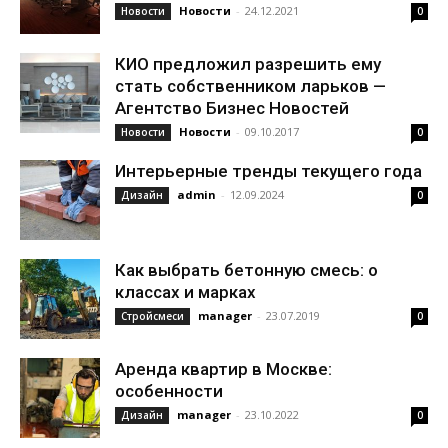
Новости
-
24.12.2021
Новости
0
КИО предложил разрешить ему
стать собственником ларьков —
Агентство Бизнес Новостей
Новости
-
09.10.2017
Новости
0
Интерьерные тренды текущего года
admin
-
12.09.2024
Дизайн
0
Как выбрать бетонную смесь: о
классах и марках
manager
-
23.07.2019
Стройсмеси
0
Аренда квартир в Москве:
особенности
manager
-
23.10.2022
Дизайн
0