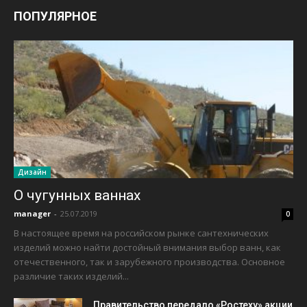
ПОПУЛЯРНОЕ
Дизайн
О чугунных ваннах
manager
-
25.07.2019
0
В настоящее время на российском рынке сантехнических
изделий можно найти достойный внимания выбор ванн, как
отечественного, так и зарубежного производства. Основное
различие таких изделий...
Правительство передало «Ростеху» акции