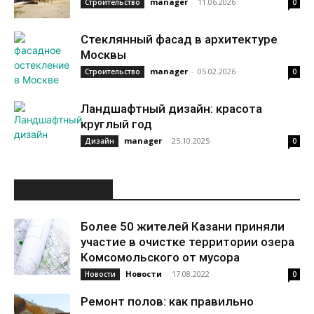
manager
-
11.06.2026
Строительство
0
Стеклянный фасад в архитектуре
Москвы
manager
-
05.02.2026
Строительство
0
Ландшафтный дизайн: красота
круглый год
manager
-
25.10.2025
Дизайн
0
ИНТЕРЕСНОЕ
Более 50 жителей Казани приняли
участие в очистке территории озера
Комсомольского от мусора
Новости
-
17.08.2022
Новости
0
Ремонт полов: как правильно