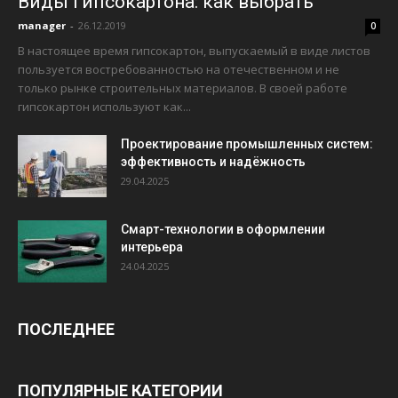
Виды гипсокартона: как выбрать
manager
-
26.12.2019
0
В настоящее время гипсокартон, выпускаемый в виде листов
пользуется востребованностью на отечественном и не
только рынке строительных материалов. В своей работе
гипсокартон используют как...
Проектирование промышленных систем:
эффективность и надёжность
29.04.2025
Смарт-технологии в оформлении
интерьера
24.04.2025
ПОСЛЕДНЕЕ
ПОПУЛЯРНЫЕ КАТЕГОРИИ