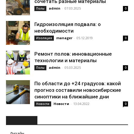
сочетать разные материалы
admin
-
07.03.2025
Полы
0
Гидроизоляция подвала: о
необходимости
manager
-
05.12.2019
Изоляция
0
Ремонт полов: инновационные
технологии и материалы
admin
-
05.03.2025
Полы
0
По области до +24 градусов: какой
прогноз составили новосибирские
синоптики на ближайшие дни
Новости
-
13.04.2022
Новости
0
РУБРИКИ
Дизайн