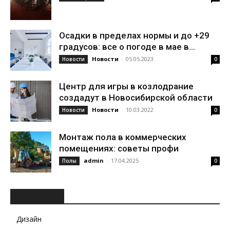
Осадки в пределах нормы и до +29
градусов: все о погоде в мае в...
Новости
-
05.05.2023
Новости
0
Центр для игры в козлодрание
создадут в Новосибирской области
Новости
-
10.03.2022
Новости
0
Монтаж пола в коммерческих
помещениях: советы профи
admin
-
17.04.2025
Полы
0
РУБРИКИ
Дизайн