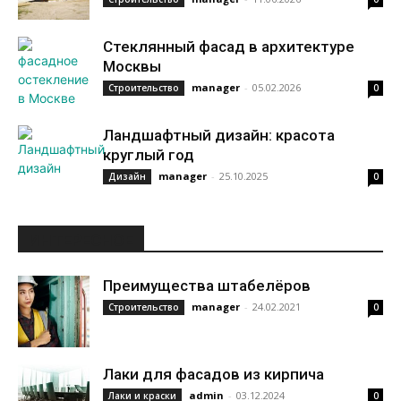
Стеклянный фасад в архитектуре
Москвы
manager
-
05.02.2026
Строительство
0
Ландшафтный дизайн: красота
круглый год
manager
-
25.10.2025
Дизайн
0
ИНТЕРЕСНОЕ
Преимущества штабелёров
manager
-
24.02.2021
Строительство
0
Лаки для фасадов из кирпича
admin
-
03.12.2024
Лаки и краски
0