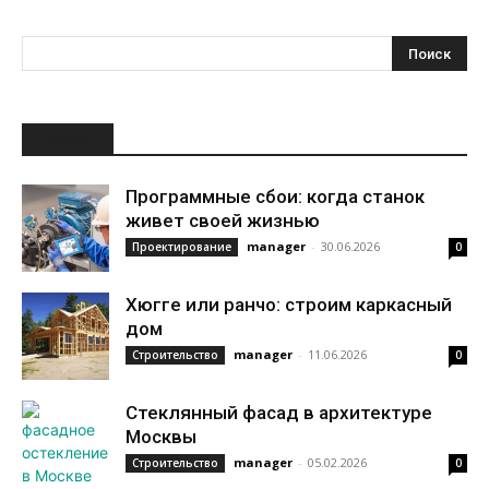
НОВОЕ
Программные сбои: когда станок
живет своей жизнью
manager
-
30.06.2026
Проектирование
0
Хюгге или ранчо: строим каркасный
дом
manager
-
11.06.2026
Строительство
0
Стеклянный фасад в архитектуре
Москвы
manager
-
05.02.2026
Строительство
0