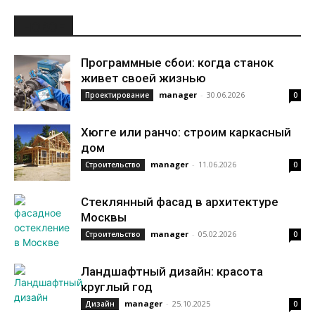
НОВОЕ
Программные сбои: когда станок
живет своей жизнью
manager
-
30.06.2026
Проектирование
0
Хюгге или ранчо: строим каркасный
дом
manager
-
11.06.2026
Строительство
0
Стеклянный фасад в архитектуре
Москвы
manager
-
05.02.2026
Строительство
0
Ландшафтный дизайн: красота
круглый год
manager
-
25.10.2025
Дизайн
0