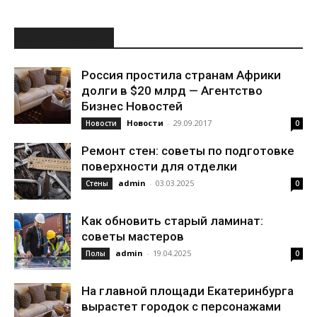
ИНТЕРЕСНОЕ
Россия простила странам Африки
долги в $20 млрд — Агентство
Бизнес Новостей
Новости
-
29.09.2017
Новости
0
Ремонт стен: советы по подготовке
поверхности для отделки
admin
-
03.03.2025
Стены
0
Как обновить старый ламинат:
советы мастеров
admin
-
19.04.2025
Полы
0
На главной площади Екатеринбурга
вырастет городок с персонажами