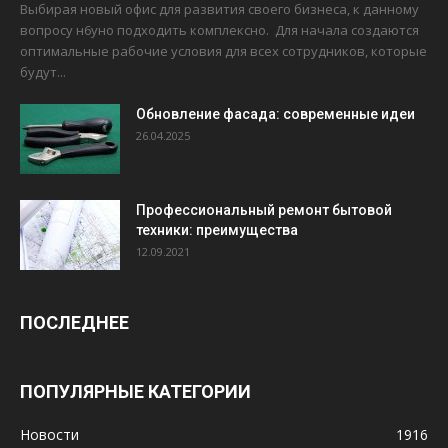
Выбирая новый офис для развития своего бизнеса, к данному
вопросу н6уно подходить комплексно. Для начала создаются
оптимальные рабочие условия для всех сотрудников, которые
будут...
Обновление фасада: современные идеи
26.04.2025
Профессиональный ремонт бытовой
техники: преимущества
12.09.2021
ПОСЛЕДНЕЕ
ПОПУЛЯРНЫЕ КАТЕГОРИИ
Новости
1916