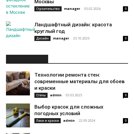
Москвы
manager
-
05.02.2026
Строительство
0
Ландшафтный дизайн: красота
круглый год
manager
-
25.10.2025
Дизайн
0
ИНТЕРЕСНОЕ
Технологии ремонта стен:
современные материалы для обоев
и краски
admin
-
03.03.2025
Стены
0
Выбор красок для сложных
погодных условий
admin
-
22.09.2024
Лаки и краски
0