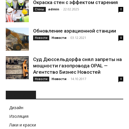
Окраска стен с эффектом старения
admin
-
22.02.2025
Стены
0
Обновление аэрационной станции
Новости
-
03.12.2021
Новости
0
Суд Дюссельдорфа снял запреты на
мощности газопровода OPAL —
Агентство Бизнес Новостей
Новости
-
14.10.2017
Новости
0
РУБРИКИ
Дизайн
Изоляция
Лаки и краски