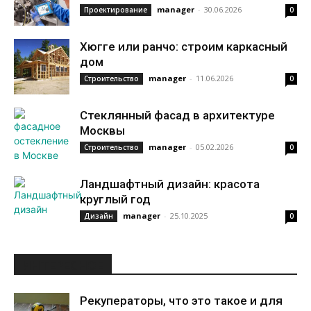
manager
-
30.06.2026
Проектирование
0
Хюгге или ранчо: строим каркасный
дом
manager
-
11.06.2026
Строительство
0
Стеклянный фасад в архитектуре
Москвы
manager
-
05.02.2026
Строительство
0
Ландшафтный дизайн: красота
круглый год
manager
-
25.10.2025
Дизайн
0
ИНТЕРЕСНОЕ
Рекуператоры, что это такое и для