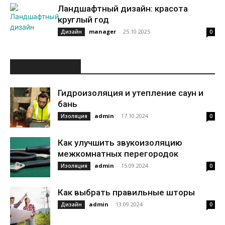
Ландшафтный дизайн: красота
круглый год
manager
-
25.10.2025
Дизайн
0
ИНТЕРЕСНОЕ
Гидроизоляция и утепление саун и
бань
admin
-
17.10.2024
Изоляция
0
Как улучшить звукоизоляцию
межкомнатных перегородок
admin
-
15.09.2024
Изоляция
0
Как выбрать правильные шторы
admin
-
13.09.2024
Дизайн
0