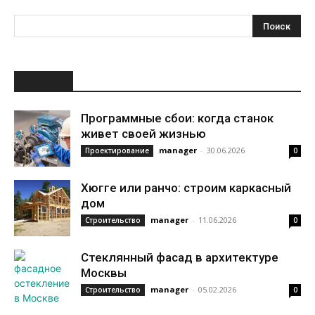
НОВОЕ
Программные сбои: когда станок
живет своей жизнью
manager
-
30.06.2026
Проектирование
0
Хюгге или ранчо: строим каркасный
дом
manager
-
11.06.2026
Строительство
0
Стеклянный фасад в архитектуре
Москвы
manager
-
05.02.2026
Строительство
0