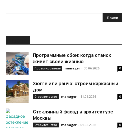
НОВОЕ
Программные сбои: когда станок
живет своей жизнью
manager
-
30.06.2026
Проектирование
0
Хюгге или ранчо: строим каркасный
дом
manager
-
11.06.2026
Строительство
0
Стеклянный фасад в архитектуре
Москвы
manager
-
05.02.2026
Строительство
0