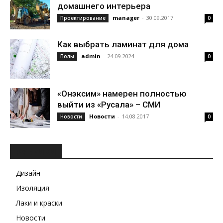
домашнего интерьера
manager
-
30.09.2017
Проектирование
0
Как выбрать ламинат для дома
admin
-
24.09.2024
Полы
0
«Онэксим» намерен полностью
выйти из «Русала» – СМИ
Новости
-
14.08.2017
Новости
0
РУБРИКИ
Дизайн
Изоляция
Лаки и краски
Новости