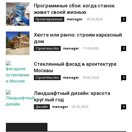
Программные сбои: когда станок
живет своей жизнью
manager
-
30.06.2026
Проектирование
0
Хюгге или ранчо: строим каркасный
дом
manager
-
11.06.2026
Строительство
0
Стеклянный фасад в архитектуре
Москвы
manager
-
05.02.2026
Строительство
0
Ландшафтный дизайн: красота
круглый год
manager
-
25.10.2025
Дизайн
0
ИНТЕРЕСНОЕ