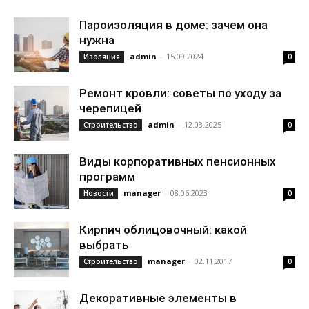
Пароизоляция в доме: зачем она
нужна
admin
-
15.09.2024
Изоляция
0
Ремонт кровли: советы по уходу за
черепицей
admin
-
12.03.2025
Строительство
0
Виды корпоративных пенсионных
программ
manager
-
08.06.2023
Новости
0
Кирпич облицовочный: какой
выбрать
manager
-
02.11.2017
Строительство
0
Декоративные элементы в