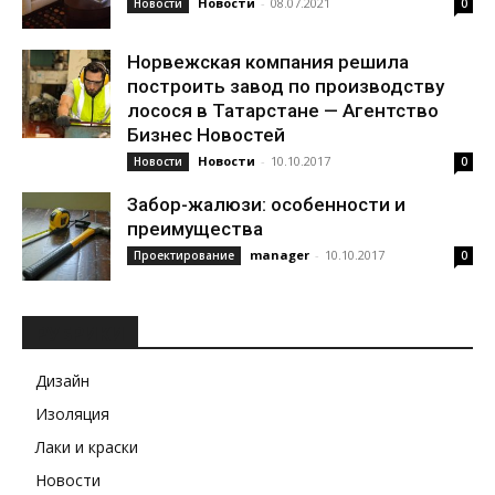
Новости
-
08.07.2021
Новости
0
Норвежская компания решила
построить завод по производству
лосося в Татарстане — Агентство
Бизнес Новостей
Новости
-
10.10.2017
Новости
0
Забор-жалюзи: особенности и
преимущества
manager
-
10.10.2017
Проектирование
0
РУБРИКИ
Дизайн
Изоляция
Лаки и краски
Новости