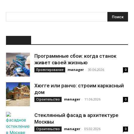
НОВОЕ
Программные сбои: когда станок
живет своей жизнью
manager
-
30.06.2026
Проектирование
0
Хюгге или ранчо: строим каркасный
дом
manager
-
11.06.2026
Строительство
0
Стеклянный фасад в архитектуре
Москвы
manager
-
05.02.2026
Строительство
0