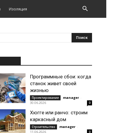
и
Изоляция
НОВОЕ
Программные сбои: когда
станок живет своей
жизнью
manager
-
Проектирование
30.06.2026
0
Хюгге или ранчо: строим
каркасный дом
manager
-
Строительство
11.06.2026
0