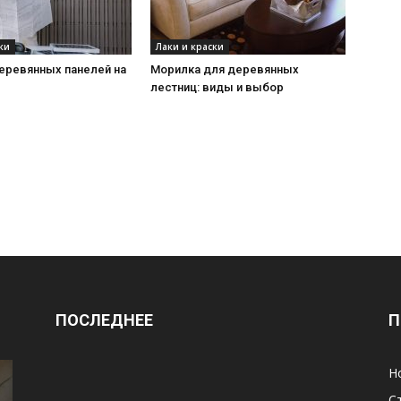
ки
Лаки и краски
еревянных панелей на
Морилка для деревянных
лестниц: виды и выбор
ПОСЛЕДНЕЕ
П
Н
С