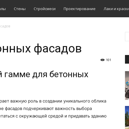
олы
Стены
Стройсмеси
Проектирование
Лаки и краск
асадов
онных фасадов
101
й гамме для бетонных
рает важную роль в создании уникального облика
не фасадов подчеркивают важность выбора
етаться с окружающей средой и придавать зданию