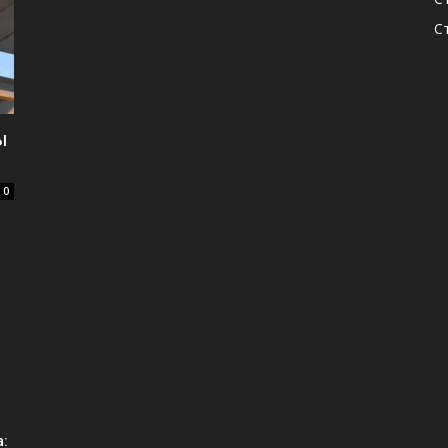
С
ы
0
а: