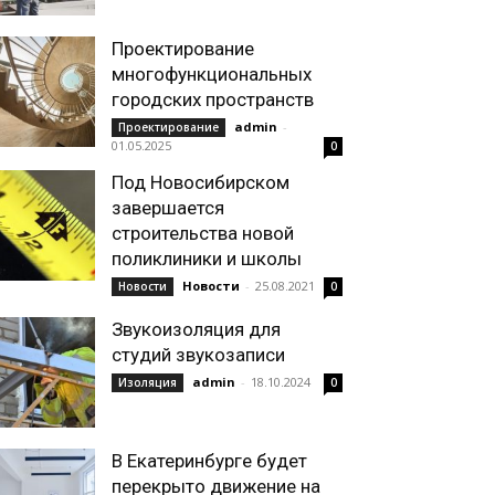
Проектирование
многофункциональных
городских пространств
admin
-
Проектирование
01.05.2025
0
Под Новосибирском
завершается
строительства новой
поликлиники и школы
Новости
-
25.08.2021
Новости
0
Звукоизоляция для
студий звукозаписи
admin
-
18.10.2024
Изоляция
0
В Екатеринбурге будет
перекрыто движение на