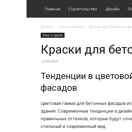
Главная
Строительство
Дизайн
П
Домой
Лаки и краски
Краски для бетонных ф
Лаки и краски
Краски для бет
23.09.2024
Тенденции в цветово
фасадов
Цветовая гамма для бетонных фасадов иг
здания. Современные тенденции в дизай
правильных оттенков, которые будут соч
стильный и современный вид.