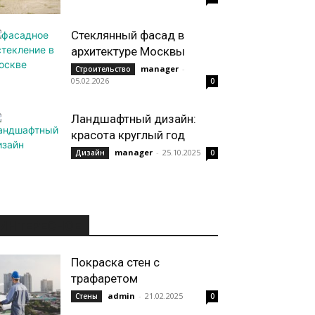
Стеклянный фасад в
архитектуре Москвы
manager
-
Строительство
05.02.2026
0
Ландшафтный дизайн:
красота круглый год
manager
-
25.10.2025
Дизайн
0
ИНТЕРЕСНОЕ
Покраска стен с
трафаретом
admin
-
21.02.2025
Стены
0