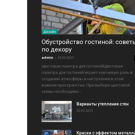
Дизайн
Обустройство гостиной: совет
по декору
admin
-
26.04.2025
Цветовая палитра для гостинойЦветовая
палитра для гостиной играет ключевую роль в
создании атмосферы и настроения в этом
важном пространстве. При выборе цветовой
схемы необходимо...
Варианты утепления стен
20.02.2025
Краски с эффектом металл