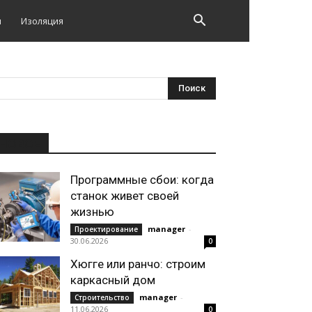
и
Изоляция
НОВОЕ
Программные сбои: когда
станок живет своей
жизнью
manager
-
Проектирование
30.06.2026
0
Хюгге или ранчо: строим
каркасный дом
manager
-
Строительство
11.06.2026
0