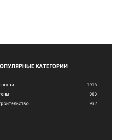
ОПУЛЯРНЫЕ КАТЕГОРИИ
овости
1916
тены
983
троительство
932