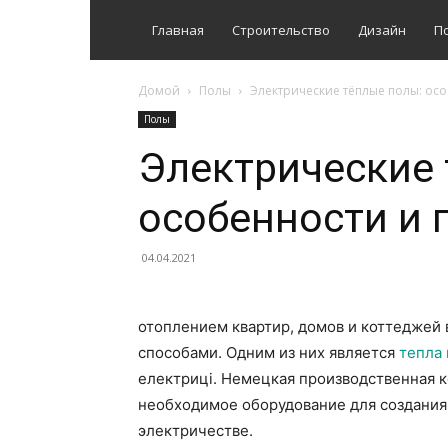
Главная
Строительство
Дизайн
П
Домой
Полы
Электрические тёплые полы: ос
Полы
Электрические 
особенности и
04.04.2021
отоплением квартир, домов и коттеджей
способами. Одним из них является
тепла 
електриці. Немецкая производственная 
необходимое оборудование для создания
электричестве.