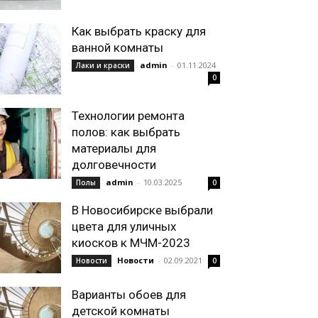
Как выбрать краску для
ванной комнаты
admin
-
01.11.2024
Лаки и краски
0
Технологии ремонта
полов: как выбрать
материалы для
долговечности
admin
-
10.03.2025
Полы
0
В Новосибирске выбрали
цвета для уличных
киосков к МЧМ-2023
Новости
-
02.09.2021
Новости
0
Варианты обоев для
детской комнаты