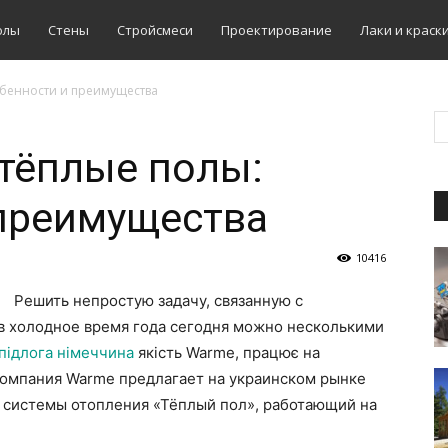
олы
Стены
Стройсмеси
Проектирование
Лаки и краск
обенности и преимущества
тёплые полы:
 преимущества
10416
Решить непростую задачу, связанную с
 в холодное время года сегодня можно несколькими
підлога німеччина
якість Warme, працює на
компания Warme предлагает на украинском рынке
 системы отопления «Тёплый пол», работающий на