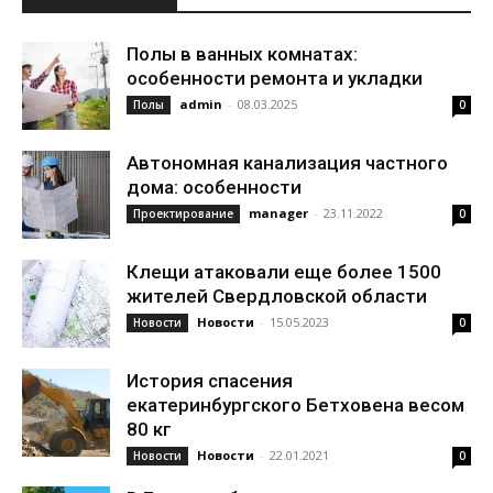
Полы в ванных комнатах:
особенности ремонта и укладки
admin
-
08.03.2025
Полы
0
Автономная канализация частного
дома: особенности
manager
-
23.11.2022
Проектирование
0
Клещи атаковали еще более 1500
жителей Свердловской области
Новости
-
15.05.2023
Новости
0
История спасения
екатеринбургского Бетховена весом
80 кг
Новости
-
22.01.2021
Новости
0