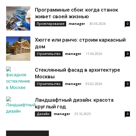
Программные сбои: когда станок
живет своей жизнью
manager
-
30.06.2026
Проектирование
0
Хюгге или ранчо: строим каркасный
дом
manager
-
11.06.2026
Строительство
0
Стеклянный фасад в архитектуре
Москвы
manager
-
05.02.2026
Строительство
0
Ландшафтный дизайн: красота
круглый год
manager
-
25.10.2025
Дизайн
0
ИНТЕРЕСНОЕ