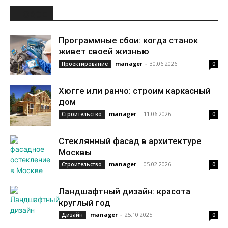
НОВОЕ
Программные сбои: когда станок
живет своей жизнью
manager
-
30.06.2026
Проектирование
0
Хюгге или ранчо: строим каркасный
дом
manager
-
11.06.2026
Строительство
0
Стеклянный фасад в архитектуре
Москвы
manager
-
05.02.2026
Строительство
0
Ландшафтный дизайн: красота
круглый год
manager
-
25.10.2025
Дизайн
0