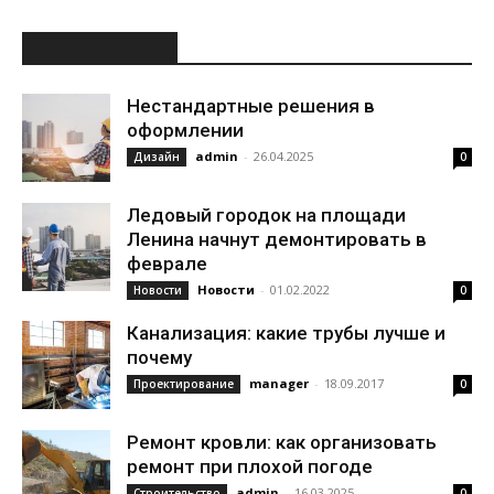
ИНТЕРЕСНОЕ
Нестандартные решения в
оформлении
admin
-
26.04.2025
Дизайн
0
Ледовый городок на площади
Ленина начнут демонтировать в
феврале
Новости
-
01.02.2022
Новости
0
Канализация: какие трубы лучше и
почему
manager
-
18.09.2017
Проектирование
0
Ремонт кровли: как организовать
ремонт при плохой погоде
admin
-
16.03.2025
Строительство
0