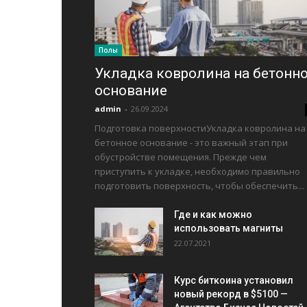
Полы
Укладка ковролина на бетонн
основание
admin
-
26.09.2024
Подготовка поверхностиУкладка ковролина на
бетонное основание - это важный этап при
обустройстве помещения. Прежде чем
приступить к укладке, необходимо правильно
подготовить поверхность, чтобы обеспечить...
Где и как можно
использовать магниты
22.07.2021
Курс биткоина установил
новый рекорд в $5100 —