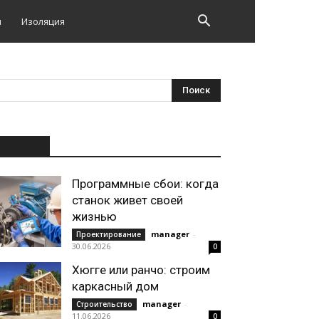
и
Изоляция
НОВОЕ
Программные сбои: когда
станок живет своей
жизнью
manager
-
Проектирование
30.06.2026
0
Хюгге или ранчо: строим
каркасный дом
manager
-
Строительство
11.06.2026
0