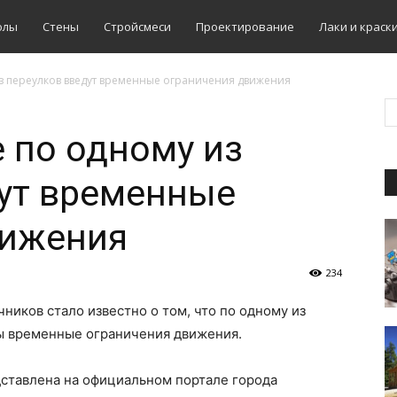
олы
Стены
Стройсмеси
Проектирование
Лаки и краск
из переулков введут временные ограничения движения
е по одному из
дут временные
вижения
234
ников стало известно о том, что по одному из
ны временные ограничения движения.
ставлена на официальном портале города