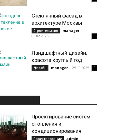
Стеклянный фасад в
архитектуре Москвы
manager
-
Строительство
05.02.2026
0
Ландшафтный дизайн:
красота круглый год
manager
-
25.10.2025
Дизайн
0
ИНТЕРЕСНОЕ
Проектирование систем
отопления и
кондиционирования
admin
-
Проектирование