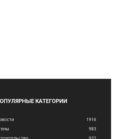
ОПУЛЯРНЫЕ КАТЕГОРИИ
овости
1916
тены
983
троительство
932