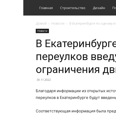
Главная
Строительство
Дизайн
П
Домой
Новости
В Екатеринбурге по одному 
Новости
В Екатеринбург
переулков вве
ограничения д
30.11.2022
Благодаря информации из открытых источ
переулков в Екатеринбурге будут введе
Соответствующая информация была пред