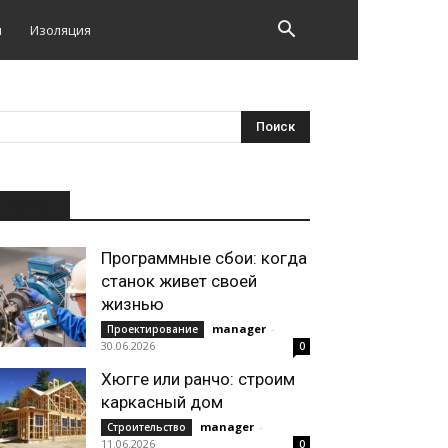
и
Изоляция
НОВОЕ
Программные сбои: когда
станок живет своей
жизнью
manager
-
Проектирование
30.06.2026
0
Хюгге или ранчо: строим
каркасный дом
manager
-
Строительство
11.06.2026
0