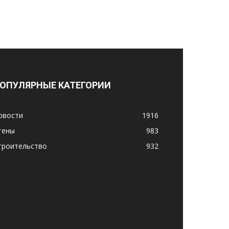
ОПУЛЯРНЫЕ КАТЕГОРИИ
овости
1916
тены
983
троительство
932