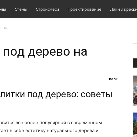
олы
Стены
Стройсмеси
Проектирование
Лаки и краск
тены
 под дерево на
96
литки под дерево: советы
новится все более популярной в современном
ает в себе эстетику натурального дерева и