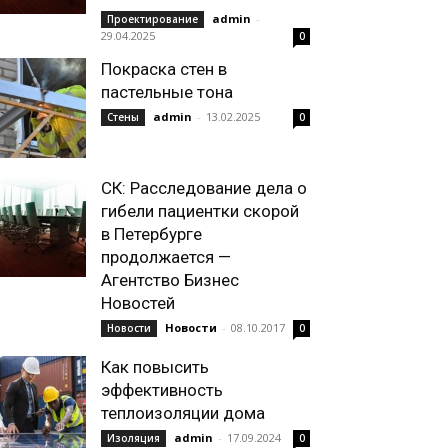
admin
-
Проектирование
29.04.2025
0
Покраска стен в
пастельные тона
admin
-
13.02.2025
Стены
0
СК: Расследование дела о
гибели пациентки скорой
в Петербурге
продолжается —
Агентство Бизнес
Новостей
Новости
-
08.10.2017
Новости
0
Как повысить
эффективность
теплоизоляции дома
admin
-
17.09.2024
Изоляция
0