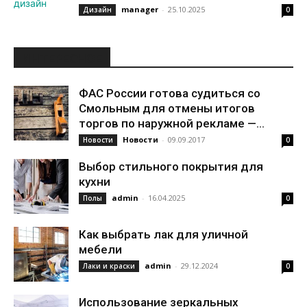
manager
-
25.10.2025
Дизайн
0
ИНТЕРЕСНОЕ
ФАС России готова судиться со
Смольным для отмены итогов
торгов по наружной рекламе —...
Новости
-
09.09.2017
Новости
0
Выбор стильного покрытия для
кухни
admin
-
16.04.2025
Полы
0
Как выбрать лак для уличной
мебели
admin
-
29.12.2024
Лаки и краски
0
Использование зеркальных