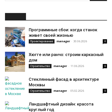
НОВОЕ
Программные сбои: когда станок
живет своей жизнью
manager
-
30.06.2026
Проектирование
0
Хюгге или ранчо: строим каркасный
дом
manager
-
11.06.2026
Строительство
0
Стеклянный фасад в архитектуре
Москвы
manager
-
05.02.2026
Строительство
0
Ландшафтный дизайн: красота
круглый год