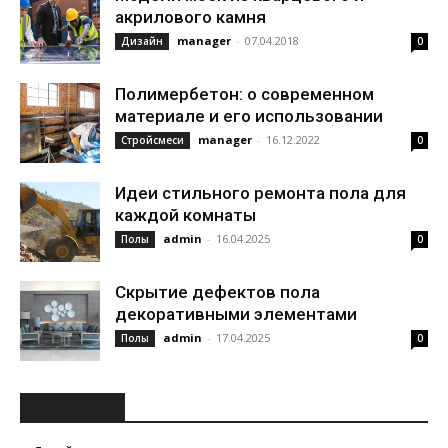
акрилового камня
manager
-
07.04.2018
Дизайн
0
Полимербетон: о современном
материале и его использовании
manager
-
16.12.2022
Стройсмеси
0
Идеи стильного ремонта пола для
каждой комнаты
admin
-
16.04.2025
Полы
0
Скрытие дефектов пола
декоративными элементами
admin
-
17.04.2025
Полы
0
РУБРИКИ