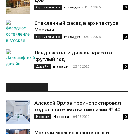
дом
manager
-
11.06.2026
Строительство
0
Стеклянный фасад в архитектуре
Москвы
manager
-
05.02.2026
Строительство
0
Ландшафтный дизайн: красота
круглый год
manager
-
25.10.2025
Дизайн
0
ИНТЕРЕСНОЕ
Алексей Орлов проинспектировал
ход строительства гимназии № 40
Новости
-
04.08.2022
Новости
0
Модели моек из кварцевого и