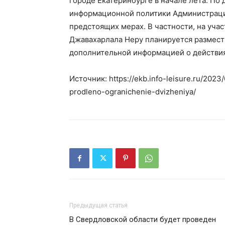
городе Екатеринбурге в начале лета. По 
информационной политики Администраци
предстоящих мерах. В частности, на уча
Джавахарлала Неру планируется размест
дополнительной информацией о действия
Источник: https://ekb.info-leisure.ru/202
prodleno-ogranichenie-dvizheniya/
Предыдущая статья
В Свердловской области будет проведен