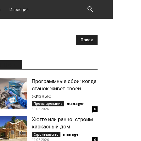
и
Изоляция
НОВОЕ
Программные сбои: когда
станок живет своей
жизнью
manager
-
Проектирование
30.06.2026
0
Хюгге или ранчо: строим
каркасный дом
manager
-
Строительство
11.06.2026
0