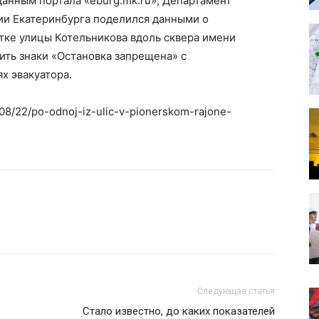
данным портала «eburg.mk.ru», Департамент
и Екатеринбурга поделился данными о
стке улицы Котельникова вдоль сквера имени
ить знаки «Остановка запрещена» с
х эвакуатора.
3/08/22/po-odnoj-iz-ulic-v-pionerskom-rajone-
Следующая статья
Стало известно, до каких показателей