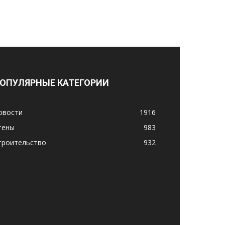
ОПУЛЯРНЫЕ КАТЕГОРИИ
овости
1916
тены
983
троительство
932