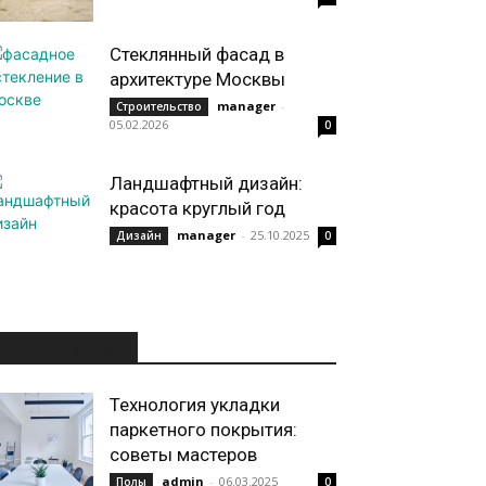
Стеклянный фасад в
архитектуре Москвы
manager
-
Строительство
05.02.2026
0
Ландшафтный дизайн:
красота круглый год
manager
-
25.10.2025
Дизайн
0
ИНТЕРЕСНОЕ
Технология укладки
паркетного покрытия:
советы мастеров
admin
-
06.03.2025
Полы
0