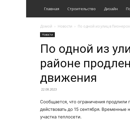
Главная
Строительство
Дизайн
П
Домой
Новости
По одной из улиц в Пионерс
Новости
По одной из ул
районе продлен
движения
22.08.2023
Сообщается, что ограничения продлили п
действовать до 15 сентября. Временные 
участка теплосети.