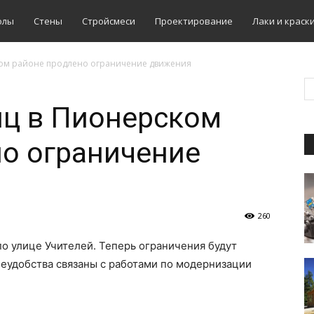
олы
Стены
Стройсмеси
Проектирование
Лаки и краск
ком районе продлено ограничение движения
иц в Пионерском
о ограничение
260
о улице Учителей. Теперь ограничения будут
неудобства связаны с работами по модернизации