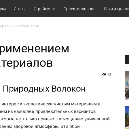
олы
Стены
Стройсмеси
Проектирование
Лаки и краск
туральных материалов
применением
атериалов
82
з Природных Волокон
 интерес к экологически чистым материалам в
ним из наиболее привлекательных вариантов
 которые не только придают помещению уникальный
зданию здоровой атмосферы. Эти обои