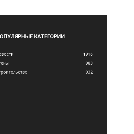
ОПУЛЯРНЫЕ КАТЕГОРИИ
овости
1916
тены
983
троительство
932