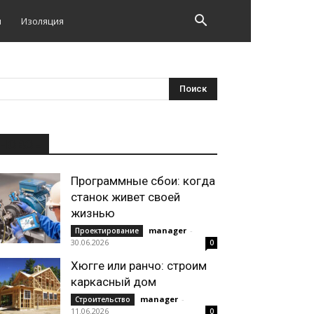
и
Изоляция
НОВОЕ
Программные сбои: когда
станок живет своей
жизнью
manager
-
Проектирование
30.06.2026
0
Хюгге или ранчо: строим
каркасный дом
manager
-
Строительство
11.06.2026
0