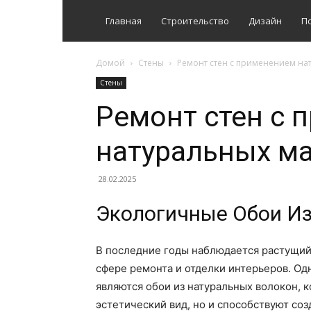
Главная
Строительство
Дизайн
П
Домой
Стены
Ремонт стен с применением на
Стены
Ремонт стен с 
натуральных м
28.02.2025
Экологичные Обои И
В последние годы наблюдается растущий
сфере ремонта и отделки интерьеров. Од
являются обои из натуральных волокон,
эстетический вид, но и способствуют со