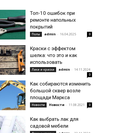
Топ-10 ошибок при
ремонте напольных
покрытий
admin
-
16.04.2025
Полы
0
Краски с эффектом
шелка: что это и как
использовать
admin
-
14.11.2024
Лаки и краски
0
Как собираются изменить
большой сквер возле
площади Маркса
Новости
-
11.08.2021
Новости
0
Как выбрать лак для
садовой мебели