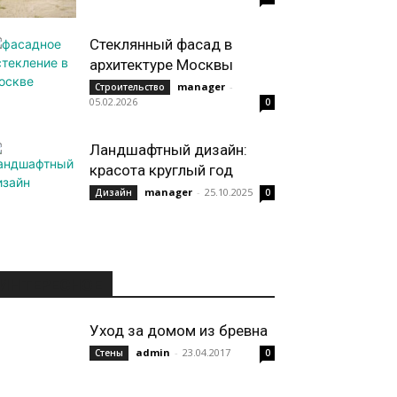
Стеклянный фасад в
архитектуре Москвы
manager
-
Строительство
05.02.2026
0
Ландшафтный дизайн:
красота круглый год
manager
-
25.10.2025
Дизайн
0
ИНТЕРЕСНОЕ
Уход за домом из бревна
admin
-
23.04.2017
Стены
0